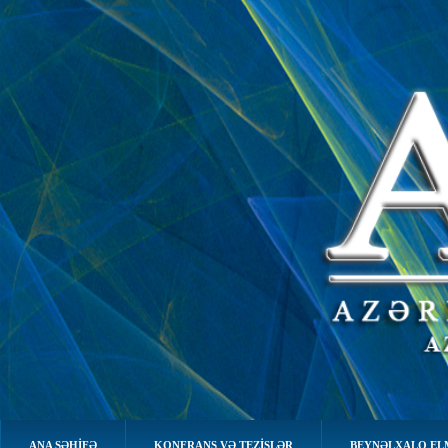
ANA SƏHIFƏ
KONFRANS VƏ TEZİSLƏR
BEYNƏLXALQ EL