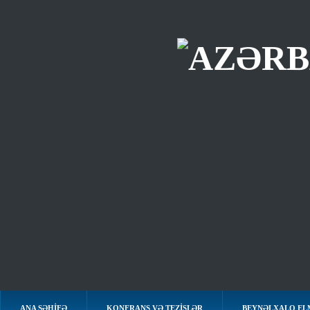
ANA SƏHIFƏ
KONFRANS VƏ TEZİSLƏR
BEYNƏLXALQ EL