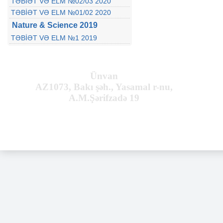
TƏBİƏT VƏ ELM №02/03 2020
TƏBİƏT VƏ ELM №01/02 2020
Nature & Science 2019
TƏBİƏT VƏ ELM №1 2019
Ünvan
AZ1073, Bakı şəh., Yasamal r-nu,
A.M.Şərifzadə 19