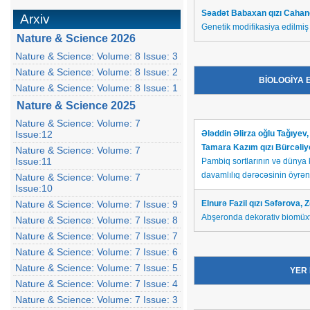
S
əadət Babaxan qızı Cahang
Arxiv
Genetik modifikasiya edilmiş
Nature & Science 2026
Nature & Science: Volume: 8 Issue: 3
Nature & Science: Volume: 8 Issue: 2
BİOLOGİYA
Nature & Science: Volume: 8 Issue: 1
Nature & Science 2025
Nature & Science: Volume: 7
Issue:12
Ələddin Əlirza oğlu Tağıyev
Tamara Kazım qızı Bürcəli
Nature & Science: Volume: 7
Issue:11
Pambiq sortlarının və dünya k
davamlılıq dərəcəsinin öyrən
Nature & Science: Volume: 7
Issue:10
Nature & Science: Volume: 7 Issue: 9
Elnurə Fazil qızı Səfərova, 
Abşeronda dekorativ biomüxt
Nature & Science: Volume: 7 Issue: 8
Nature & Science: Volume: 7 Issue: 7
Nature & Science: Volume: 7 Issue: 6
Nature & Science: Volume: 7 Issue: 5
YER
Nature & Science: Volume: 7 Issue: 4
Nature & Science: Volume: 7 Issue: 3