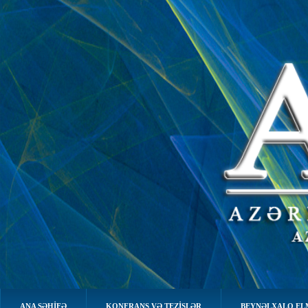
ANA SƏHIFƏ
KONFRANS VƏ TEZİSLƏR
BEYNƏLXALQ EL