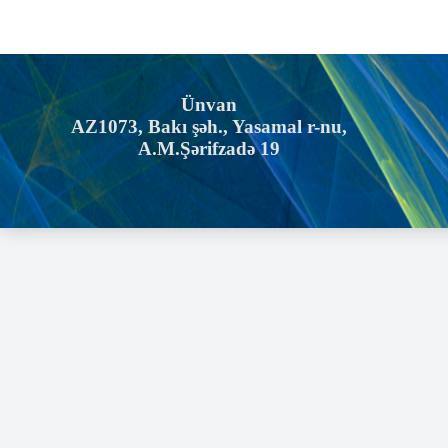
Ünvan
AZ1073, Bakı şəh., Yasamal r-nu,
A.M.Şərifzadə 19