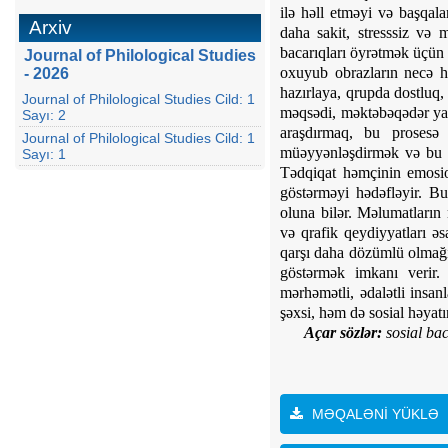
ilə həll etməyi və başqal
Arxiv
daha sakit, stresssiz və 
bacarıqları öyrətmək üçün 
Journal of Philological Studies
oxuyub obrazların necə hi
- 2026
hazırlaya, qrupda dostluq,
Journal of Philological Studies Cild: 1
məqsədi, məktəbəqədər yaş
Sayı: 2
araşdırmaq, bu prosesə 
Journal of Philological Studies Cild: 1
müəyyənləşdirmək və bu is
Sayı: 1
Tədqiqat həmçinin emosiona
göstərməyi hədəfləyir.
Bu
oluna bilər. Məlumatların
və qrafik qeydiyyatları əs
qarşı daha dözümlü olmağı
göstərmək imkanı verir.
mərhəmətli, ədalətli insa
şəxsi, həm də sosial həyatı
Açar sözlər:
sosial bac
MƏQALƏNİ YÜKLƏ