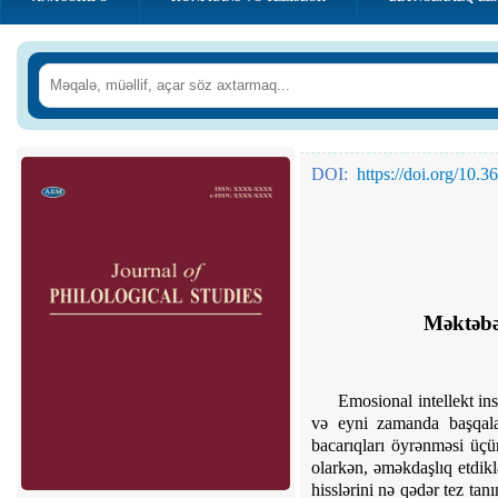
DOI:
https://doi.org/1
Məktəbəq
Emosional intellekt ins
və eyni zamanda başqala
bacarıqları öyrənməsi üçü
olarkən, əməkdaşlıq etdik
hisslərini nə qədər tez tan