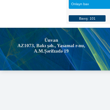
Onlayn bax
Baxış: 101
Ünvan
AZ1073, Bakı şəh., Yasamal r-nu,
A.M.Şərifzadə 19