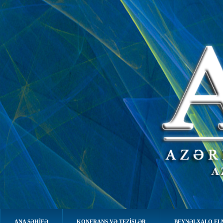
ANA SƏHIFƏ
KONFRANS VƏ TEZİSLƏR
BEYNƏLXALQ EL