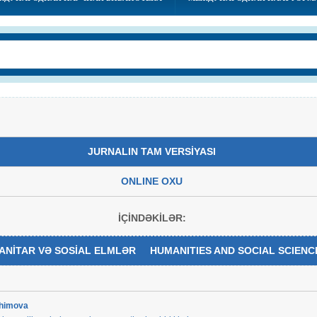
JURNALIN TAM VERSİYASI
ONLINE OXU
İÇİNDƏKİLƏR:
ANİTAR VƏ SOSİAL ELMLƏR HUMANITIES AND SOCIAL SCIENC
rahimova