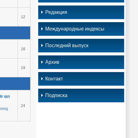
Редакция
12
Международные индексы
Последний выпуск
16
Архив
19
Контакт
Подписка
r qızı
24
anmış