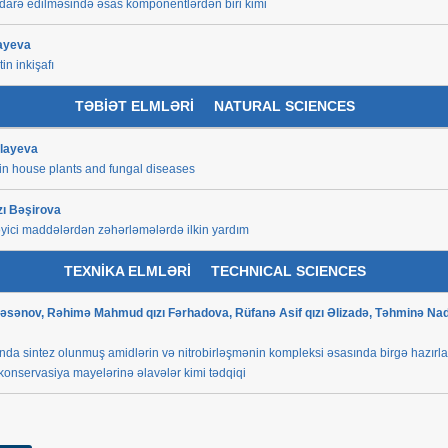
 idarə edilməsində əsas komponentlərdən biri kimi
sayeva
in inkişafı
TƏBİƏT ELMLƏRİ
NATURAL SCIENCES
llayeva
l in house plants and fungal diseases
zı Bəşirova
ləyici maddələrdən zəhərləmələrdə ilkin yardım
TEXNİKA ELMLƏRİ
TECHNICAL SCIENCES
əsənov, Rəhimə Mahmud qızı Fərhadova, Rüfanə Asif qızı Əlizadə, Təhminə Nadi
nda sintez olunmuş amidlərin və nitrobirləşmənin kompleksi əsasında birgə hazırl
konservasiya mayelərinə əlavələr kimi tədqiqi