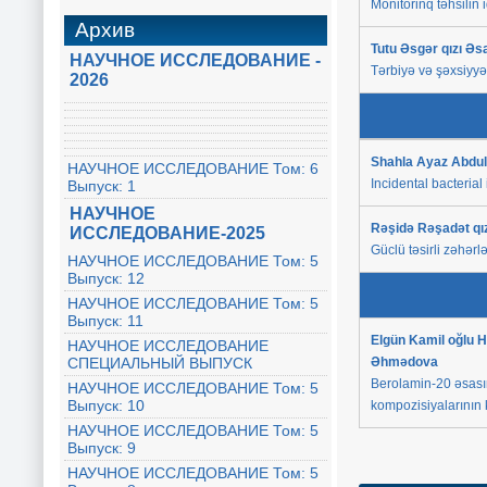
Monitorinq təhsilin
Архив
Tutu Əsgər qızı Ə
НАУЧНОЕ ИССЛЕДОВАНИЕ -
Tərbiyə və şəxsiyyət
2026
Shahla Ayaz Abdu
НАУЧНОЕ ИССЛЕДОВАНИЕ Том: 6
Incidental bacteria
Выпуск: 1
НАУЧНОЕ
Rəşidə Rəşadət qı
ИССЛЕДОВАНИЕ-2025
Güclü təsirli zəhər
НАУЧНОЕ ИССЛЕДОВАНИЕ Том: 5
Выпуск: 12
НАУЧНОЕ ИССЛЕДОВАНИЕ Том: 5
Выпуск: 11
Elgün Kamil oğlu H
НАУЧНОЕ ИССЛЕДОВАНИЕ
СПЕЦИАЛЬНЫЙ ВЫПУСК
Əhmədova
Berolamin-20 əsası
НАУЧНОЕ ИССЛЕДОВАНИЕ Том: 5
Выпуск: 10
kompozisiyalarının 
НАУЧНОЕ ИССЛЕДОВАНИЕ Том: 5
Выпуск: 9
НАУЧНОЕ ИССЛЕДОВАНИЕ Том: 5