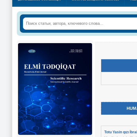
HUM
Totu Yasin qızı İb