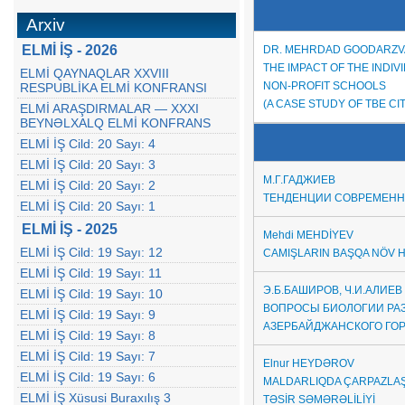
Arxiv
ELMİ İŞ - 2026
DR. MEHRDAD GOODARZ
THE IMPACT OF THE INDI
ELMİ QAYNAQLAR XXVIII
NON-PROFIT SCHOOLS
RESPUBLİKA ELMİ KONFRANSI
(A CASE STUDY OF TBE CI
ELMİ ARAŞDIRMALAR — XXXI
BEYNƏLXALQ ELMİ KONFRANS
ELMİ İŞ Cild: 20 Sayı: 4
ELMİ İŞ Cild: 20 Sayı: 3
M.Г.ГАДЖИЕВ
ELMİ İŞ Cild: 20 Sayı: 2
ТЕНДЕНЦИИ СОВРЕМЕНН
ELMİ İŞ Cild: 20 Sayı: 1
ELMİ İŞ - 2025
Mehdi MEHDİYEV
ELMİ İŞ Cild: 19 Sayı: 12
CAMIŞLARIN BAŞQA NÖV 
ELMİ İŞ Cild: 19 Sayı: 11
Э.Б.БАШИРОВ, Ч.И.АЛИЕВ
ELMİ İŞ Cild: 19 Sayı: 10
ВОПРОСЫ БИОЛОГИИ РА
ELMİ İŞ Cild: 19 Sayı: 9
АЗЕРБАЙДЖАНСКОГО ГО
ELMİ İŞ Cild: 19 Sayı: 8
ELMİ İŞ Cild: 19 Sayı: 7
Elnur HEYDƏROV
ELMİ İŞ Cild: 19 Sayı: 6
MALDARLIQDA ÇARPAZLAŞ
ELMİ İŞ Xüsusi Buraxılış 3
TƏSİR SƏMƏRƏLİLİYİ