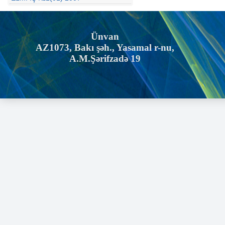
Ünvan
AZ1073, Bakı şəh., Yasamal r-nu,
A.M.Şərifzadə 19