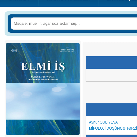
Aynur QULİYEVA
MİFOLOJİ DÜŞÜNCƏ TƏR