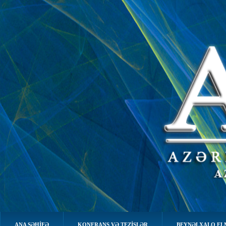
ANA SƏHIFƏ
KONFRANS VƏ TEZİSLƏR
BEYNƏLXALQ EL