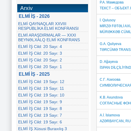
Р.А. Мамедова
Arxiv
ТЕКСТ – ОБЪЕКТ
ELMİ İŞ - 2026
İ. Qulusoy
ELMİ QAYNAQLAR XXVIII
MİRZƏ FƏTƏLİ AX
RESPUBLİKA ELMİ KONFRANSI
MÜRƏKKƏB CÜML
ELMİ ARAŞDIRMALAR — XXXI
BEYNƏLXALQ ELMİ KONFRANS
G.A. Quliyeva
ELMİ İŞ Cild: 20 Sayı: 4
TƏRCÜMƏ TRANSF
ELMİ İŞ Cild: 20 Sayı: 3
ELMİ İŞ Cild: 20 Sayı: 2
D. Ağayeva
ELMİ İŞ Cild: 20 Sayı: 1
İSPAN DİLÇİLİYİ
ELMİ İŞ - 2025
С.Г. Азизова
ELMİ İŞ Cild: 19 Sayı: 12
СИМВОЛИЧЕСКАЯ
ELMİ İŞ Cild: 19 Sayı: 11
ELMİ İŞ Cild: 19 Sayı: 10
K.B. Axundova
ELMİ İŞ Cild: 19 Sayı: 9
СОГЛАСНЫЕ ФОН
ELMİ İŞ Cild: 19 Sayı: 8
ELMİ İŞ Cild: 19 Sayı: 7
A.İ. İslamova
AZƏRBAYCAN, RUS
ELMİ İŞ Cild: 19 Sayı: 6
ELMİ İŞ Xüsusi Buraxılış 3