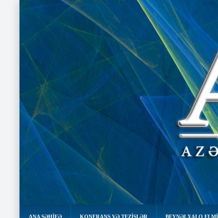
ANA SƏHIFƏ
KONFRANS VƏ TEZİSLƏR
BEYNƏLXALQ ELMİ