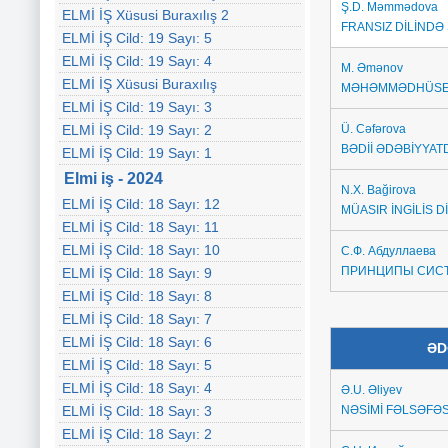
Ş.D. Məmmədova
ELMİ İŞ Xüsusi Buraxılış 2
FRANSIZ DİLİNDƏ 
ELMİ İŞ Cild: 19 Sayı: 5
ELMİ İŞ Cild: 19 Sayı: 4
M. Əmənov
ELMİ İŞ Xüsusi Buraxılış
MƏHƏMMƏDHÜSEY
ELMİ İŞ Cild: 19 Sayı: 3
ELMİ İŞ Cild: 19 Sayı: 2
Ü. Cəfərova
BƏDİİ ƏDƏBİYYATD
ELMİ İŞ Cild: 19 Sayı: 1
Elmi iş - 2024
N.X. Bağirova
ELMİ İŞ Cild: 18 Sayı: 12
MÜASIR İNGİLİS 
ELMİ İŞ Cild: 18 Sayı: 11
ELMİ İŞ Cild: 18 Sayı: 10
С.Ф. Абдуллаева
ПРИНЦИПЫ СИСТ
ELMİ İŞ Cild: 18 Sayı: 9
ELMİ İŞ Cild: 18 Sayı: 8
ELMİ İŞ Cild: 18 Sayı: 7
ELMİ İŞ Cild: 18 Sayı: 6
ƏD
ELMİ İŞ Cild: 18 Sayı: 5
ELMİ İŞ Cild: 18 Sayı: 4
Ə.U. Əliyev
ELMİ İŞ Cild: 18 Sayı: 3
NƏSİMİ FƏLSƏFƏS
ELMİ İŞ Cild: 18 Sayı: 2