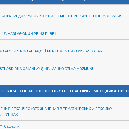
ЗВИТИЯ МЕДИАКУЛЬТУРЫ В СИСТЕМЕ НЕПРЕРЫВНОГО ОБРАЗОВАНИЯ
OLUNMASI VƏ ONUN PRİNSİPLƏRİ
TMƏ PROSESİNDƏ PEDAQOJİ MENECMENTİN KONSEPSİYALARI
STLƏŞDİRİLMƏSİ ANLAYIŞININ MAHİYYƏTİ VƏ MƏZMUNU
TODİKASI
THE METHODOLOGY OF TEACHING МЕТОДИКА ПРЕ
ЕНИЯ ЛЕКСИЧЕСКОГО ЗНАЧЕНИЯ В ТЕМАТИЧЕСКИХ И ЛЕКСИКО-
 ГРУППАХ
.Ф. Сафарли