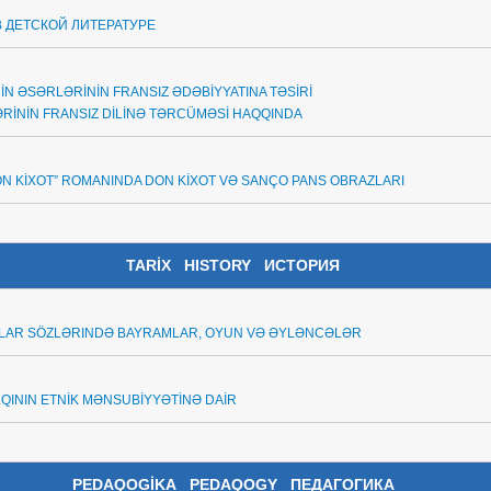
 ДЕТСКОЙ ЛИТЕРАТУРЕ
İN ƏSƏRLƏRİNİN FRANSIZ ƏDƏBİYYATINA TƏSİRİ
RİNİN FRANSIZ DİLİNƏ TƏRCÜMƏSİ HAQQINDA
N KİXOT” ROMANINDA DON KİXOT VƏ SANÇO PANS OBRAZLARI
TARİX
HISTORY ИСТОРИЯ
LAR SÖZLƏRINDƏ BAYRAMLAR, OYUN VƏ ƏYLƏNCƏLƏR
QININ ETNİK MƏNSUBİYYƏTİNƏ DAİR
PEDAQOGİKA
PEDAQOGY ПЕДАГОГИКА