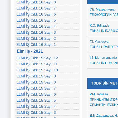
ELMİ İŞ Cild: 16 Sayı: 8
ELMİ İŞ Cild: 16 Sayı: 7
У.Б. Мехралиева
ELMİ İŞ Cild: 16 Sayı: 6
ТЕХНОЛОГИИ РА
ELMİ İŞ Cild: 16 Sayı: 5
K.O. Ədilzadə
ELMİ İŞ Cild: 16 Sayı: 4
TƏHSİLİN İDARƏ 
ELMİ İŞ Cild: 16 Sayı: 3
ELMİ İŞ Cild: 16 Sayı: 2
T.İ. Məcidova
ELMİ İŞ Cild: 16 Sayı: 1
TƏHSİLİ İDARƏE
Elmi iş - 2021
ELMİ İŞ Cild: 15 Sayı: 12
İ.S. Məhərrəmzadə
TƏHSİLİN HUMANİ
ELMİ İŞ Cild: 15 Sayı: 11
ELMİ İŞ Cild: 15 Sayı: 10
ELMİ İŞ Cild: 15 Sayı: 9
ELMİ İŞ Cild: 15 Sayı: 8
TƏDRİSİN ME
ELMİ İŞ Cild: 15 Sayı: 7
ELMİ İŞ Cild: 15 Sayı: 6
Р.М. Тагиева
ПРИНЦИПЫ ИЗУЧ
ELMİ İŞ Cild: 15 Sayı: 5
СЕМАНТИЧЕСКИХ
ELMİ İŞ Cild: 15 Sayı: 4
ELMİ İŞ Cild: 15 Sayı: 3
Д.Б. Джавадова, Н