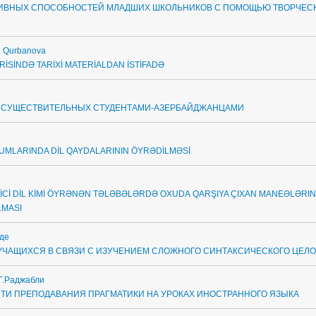
ТИВНЫХ СПОСОБНОСТЕЙ МЛАДШИХ ШКОЛЬНИКОВ С ПОМОЩЬЮ ТВОРЧЕС
T. Qurbanova
RİSİNDƏ TARİXİ MATERİALDAN İSTİFADƏ
 СУЩЕСТВИТЕЛЬНЫХ СТУДЕНТАМИ-АЗЕРБАЙДЖАНЦАМИ
LUMLARINDA DİL QAYDALARININ ÖYRƏDİLMƏSİ
XARİCİ DİL KİMİ ÖYRƏNƏN TƏLƏBƏLƏRDƏ OXUDA QARŞIYA ÇIXAN MANEƏLƏRIN
LMASI
аде
 УЧАЩИХСЯ В СВЯЗИ С ИЗУЧЕНИЕМ СЛОЖНОГО СИНТАКСИЧЕСКОГО ЦЕЛО
.Г.Раджабли
ТИ ПРЕПОДАВАНИЯ ПРАГМАТИКИ НА УРОКАХ ИНОСТРАННОГО ЯЗЫКА