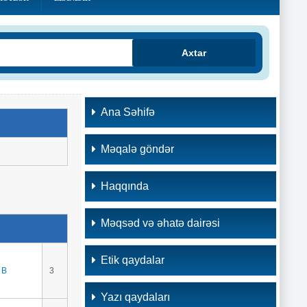
Axtar
Ana Səhifə
Məqalə göndər
Haqqında
Məqsəd və əhatə dairəsi
Etik qaydalar
 В
3
Yazı qaydaları