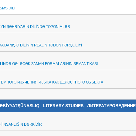
SMS DİLİ
N ŞƏHRİYARIN DİLİNDƏ TOPONİMLƏR
A DANIŞIQ DİLİNİN REAL NİTQDƏN FƏRQLİLİYİ
DİLİNDƏ GƏLƏCƏK ZAMAN FORMALARININ SEMANTİKASI
ЕМНОГО ИЗУЧЕНИЯ ЯЗЫКА КАК ЦЕЛОСТНОГО ОБЪЕКТА
ƏBİYYATŞÜNASLIQ
LITERARY STUDIES ЛИТЕРАТУРОВЕДЕНИЕ
İ İNSANLIĞIN DƏRKİDİR