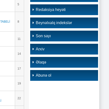
5
Redaksiya heyəti
TABELİ
8
Beynəlxalq indekslər
Son sayı
11
Arxiv
14
Əlaqə
17
Abunə ol
19
22
Lİ