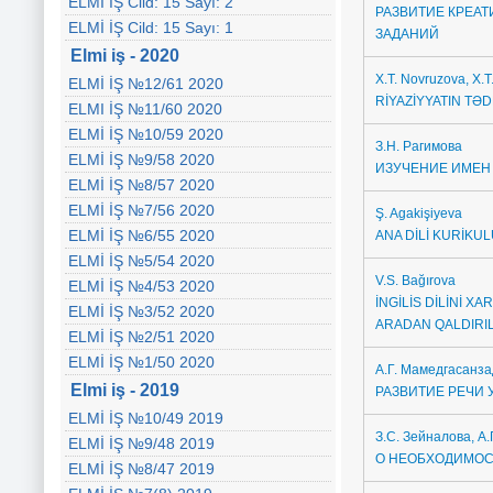
ELMİ İŞ Cild: 15 Sayı: 2
РАЗВИТИЕ КРЕА
ELMİ İŞ Cild: 15 Sayı: 1
ЗАДАНИЙ
Elmi iş - 2020
X.T. Novruzova, X.
ELMİ İŞ №12/61 2020
RİYAZİYYATIN TƏD
ELMI İŞ №11/60 2020
ELMİ İŞ №10/59 2020
З.Н. Рагимова
ELMİ İŞ №9/58 2020
ИЗУЧЕНИЕ ИМЕН
ELMİ İŞ №8/57 2020
ELMİ İŞ №7/56 2020
Ş. Agakişiyeva
ELMİ İŞ №6/55 2020
ANA DİLİ KURİKU
ELMİ İŞ №5/54 2020
V.S. Bağırova
ELMİ İŞ №4/53 2020
İNGİLİS DİLİNİ 
ELMİ İŞ №3/52 2020
ARADAN QALDIRI
ELMİ İŞ №2/51 2020
ELMİ İŞ №1/50 2020
А.Г. Мамедгасанз
Elmi iş - 2019
РАЗВИТИЕ РЕЧИ
ELMİ İŞ №10/49 2019
З.С. Зейналова, А
ELMİ İŞ №9/48 2019
О НЕОБХОДИМОС
ELMİ İŞ №8/47 2019