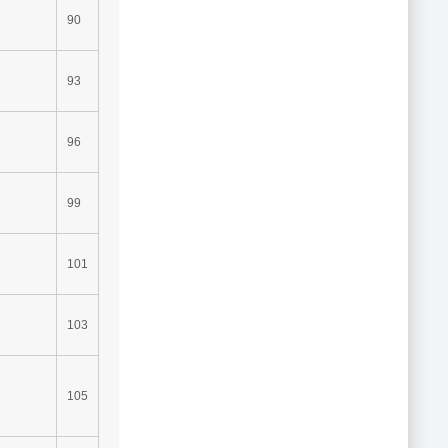
90
93
96
99
101
103
105