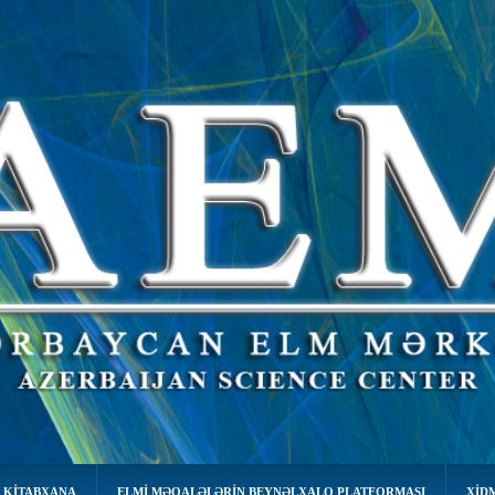
 KİTABXANA
ELMI MƏQALƏLƏRIN BEYNƏLXALQ PLATFORMASI
XID