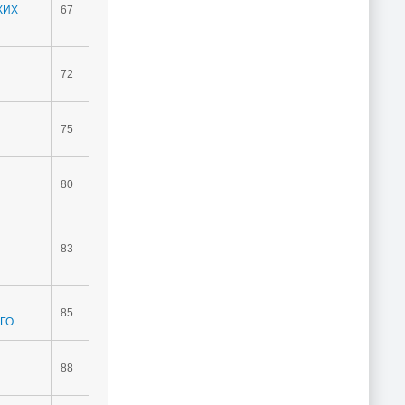
КИХ
67
72
75
80
83
85
ГО
88