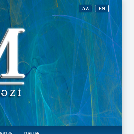
AZ
EN
MƏTLƏR
ELANLAR