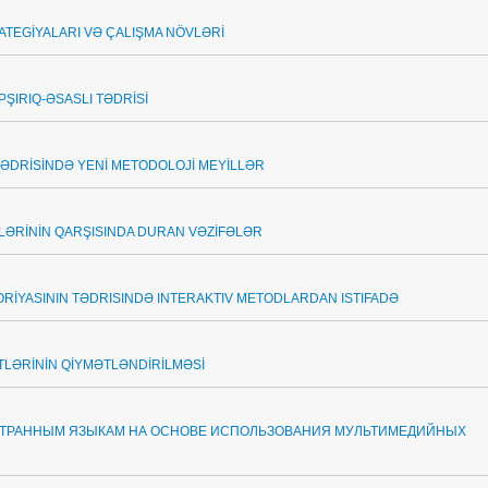
ATEGİYALARI VƏ ÇALIŞMA NÖVLƏRİ
APŞIRIQ-ƏSASLI TƏDRİSİ
TƏDRİSİNDƏ YENİ METODOLOJİ MEYİLLƏR
LƏRİNİN QARŞISINDA DURAN VƏZİFƏLƏR
ORİYASININ TƏDRISINDƏ INTERAKTIV METODLARDAN ISTIFADƏ
TLƏRİNİN QİYMƏTLƏNDİRİLMƏSİ
ТРАННЫМ ЯЗЫКАМ НА ОСНОВЕ ИСПОЛЬЗОВАНИЯ МУЛЬТИМЕДИЙНЫХ