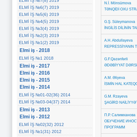
ELMİ İŞ №7(8) 2019
N.İ. Mönsümova
ELMİ İŞ №6(7) 2019
TƏNQİDİ OXU STR
ELMİ İŞ №5(6) 2019
ELMİ İŞ №4(5) 2019
G
.Ş. Süleymanova
İNGİLİS DİLİNİN T
ELMİ İŞ №3(4) 2019
ELMİ İŞ №2(3) 2019
A.H. Abdullayeva
ELMİ İŞ №1(2) 2019
REPRESSİYANIN 
Elmi iş - 2018
ELMİ İŞ №1 2018
G.F.Qəzənfərli
ƏDƏBİYYAT DƏRS
Elmi iş - 2017
Elmi iş - 2016
A.M. Əliyeva
Elmi iş - 2015
İSMİN HAL KATEQ
Elmi iş - 2014
ELMİ İŞ №01-02(36) 2014
G.M. Rzayeva
ELMİ İŞ №03-04(37) 2014
ŞAGİRD NAİLİYYƏ
Elmi iş - 2013
П.Р. Салимханова
Elmi iş - 2012
ОБУЧЕНИЕ ИНОС
ELMİ İŞ №02(32) 2012
ПРОГРАММ
ELMİ İŞ №1(31) 2012