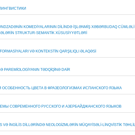
 ЛИНГВИСТИКИ
UNDZADƏNİN KOMEDİYALARININ DİLİNDƏ İŞLƏNMİŞ XƏBƏRBUDAQ CÜMLƏLİ 
ƏLƏRİN STRUKTUR-SEMANTİK XÜSUSİYYƏTLƏRİ
ORMASİYALARI VƏ KONTEKSTİN QARŞILIQLI ƏLAQƏSİ
NDƏ PAREMİOLOGİYANIN TƏDQİQİNƏ DAİR
 ОСОБЕННОСТЬ ЦВЕТА В ФРАЗЕОЛОГИЗМАХ ИСПАНСКОГО ЯЗЫКА
ЕМЫ СОВРЕМЕННОГО РУССКОГО И АЗЕРБАЙДЖАНСКОГО ЯЗЫКОВ
 VƏ İNGİLİS DİLLƏRİNDƏ NEOLOGİZMLƏRİN MÜQAYİSƏLİ-LİNQVİSTİK TƏHLİ