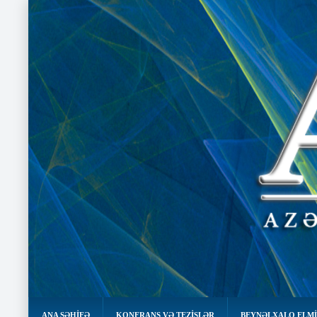
ANA SƏHIFƏ
KONFRANS VƏ TEZİSLƏR
BEYNƏLXALQ ELMİ