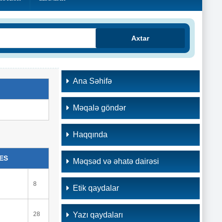
Axtar
Ana Səhifə
Məqalə göndər
Haqqında
ES
Məqsəd və əhatə dairəsi
8
Etik qaydalar
28
Yazı qaydaları