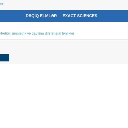
er
DƏQİQ ELMLƏR EXACT SCIENCES
tərtibli simmetrik və qayıtma diferensial tənliklər