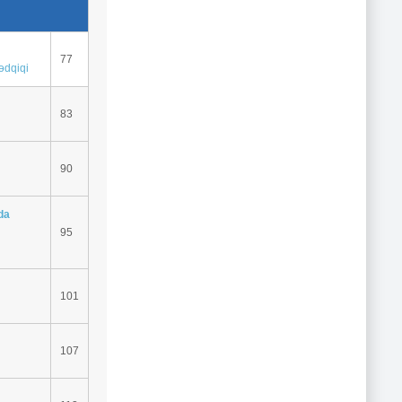
77
tədqiqi
83
90
da
95
101
107