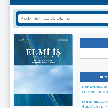
HUMA
Umid Meredov, Ma 
Study on China’s exp
İlkin Məmmədzadə
Gəncə Aleksandr Nev