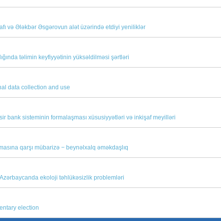
işafı və Ələkbər Əsgərovun alət üzərində etdiyi yeniliklər
ığında təlimin keyfiyyətinin yüksəldilməsi şərtləri
nal data collection and use
 bank sisteminin formalaşması xüsusiyyətləri və inkişaf meyilləri
ulmasına qarşı mübarizə − beynəlxalq əməkdaşlıq
zərbaycanda ekoloji təhlükəsizlik problemləri
entary election