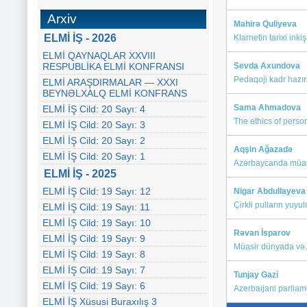
Arxiv
Mahirə Quliyeva
ELMİ İŞ - 2026
Klarnetin tarixi ink
ELMİ QAYNAQLAR XXVIII
RESPUBLİKA ELMİ KONFRANSI
Sevda Axundova
Pedaqoji kadr hazırl
ELMİ ARAŞDIRMALAR — XXXI
BEYNƏLXALQ ELMİ KONFRANS
Sama Ahmadova
ELMİ İŞ Cild: 20 Sayı: 4
The ethics of perso
ELMİ İŞ Cild: 20 Sayı: 3
ELMİ İŞ Cild: 20 Sayı: 2
Aqşin Ağazadə
ELMİ İŞ Cild: 20 Sayı: 1
Azərbaycanda müasir
ELMİ İŞ - 2025
ELMİ İŞ Cild: 19 Sayı: 12
Nigar Abdullayeva
Çirkli pulların yuy
ELMİ İŞ Cild: 19 Sayı: 11
ELMİ İŞ Cild: 19 Sayı: 10
Rəvan İsparov
ELMİ İŞ Cild: 19 Sayı: 9
Müasir dünyada və A
ELMİ İŞ Cild: 19 Sayı: 8
ELMİ İŞ Cild: 19 Sayı: 7
Tunjay Gazi
ELMİ İŞ Cild: 19 Sayı: 6
Azerbaijani parliam
ELMİ İŞ Xüsusi Buraxılış 3