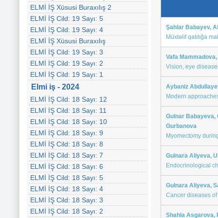
ELMİ İŞ Xüsusi Buraxılış 2
ELMİ İŞ Cild: 19 Sayı: 5
Şahlar Babayev, A
ELMİ İŞ Cild: 19 Sayı: 4
Müxtəlif qatılığa ma
ELMİ İŞ Xüsusi Buraxılış
ELMİ İŞ Cild: 19 Sayı: 3
Vafa Mammadova, V
ELMİ İŞ Cild: 19 Sayı: 2
Vision, eye disease
ELMİ İŞ Cild: 19 Sayı: 1
Elmi iş - 2024
Aybaniz Abdullayev
Modern approaches t
ELMİ İŞ Cild: 18 Sayı: 12
ELMİ İŞ Cild: 18 Sayı: 11
Gulnar Babayeva, 
ELMİ İŞ Cild: 18 Sayı: 10
Gurbanova
ELMİ İŞ Cild: 18 Sayı: 9
Myomectomy durin
ELMİ İŞ Cild: 18 Sayı: 8
ELMİ İŞ Cild: 18 Sayı: 7
Gulnara Aliyeva,
Endocrinological ch
ELMİ İŞ Cild: 18 Sayı: 6
ELMİ İŞ Cild: 18 Sayı: 5
Gulnara Aliyeva, 
ELMİ İŞ Cild: 18 Sayı: 4
Cancer diseases of 
ELMİ İŞ Cild: 18 Sayı: 3
ELMİ İŞ Cild: 18 Sayı: 2
Shahla Asgarova,