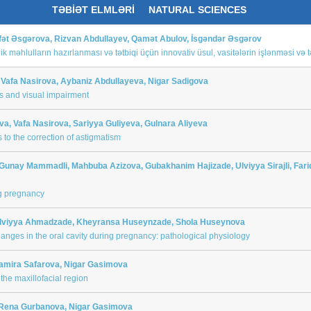
TƏBİƏT ELMLƏRİ NATURAL SCIENCES
fət Əsgərova, Rizvan Abdullayev, Qamət Abulov, İsgəndər Əsgərov
lik məhlulların hazırlanması və tətbiqi üçün innovativ üsul, vasitələrin işlənməsi və 
afa Nasirova, Aybaniz Abdullayeva, Nigar Sadigova
s and visual impairment
a, Vafa Nasirova, Sariyya Guliyeva, Gulnara Aliyeva
o the correction of astigmatism
Gunay Mammadli, Mahbuba Azizova, Gubakhanim Hajizade, Ulviyya Sirajli, Fari
g pregnancy
 Ulviyya Ahmadzade, Kheyransa Huseynzade, Shola Huseynova
anges in the oral cavity during pregnancy: pathological physiology
Samira Safarova, Nigar Gasimova
the maxillofacial region
 Rena Gurbanova, Nigar Gasimova