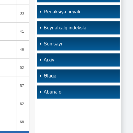
Redaksiya heyəti
33
Beynəlxalq indekslər
41
Son sayı
46
Arxiv
52
Əlaqə
57
Abunə ol
62
68