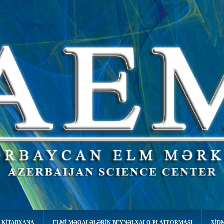
 KİTABXANA
ELMI MƏQALƏLƏRIN BEYNƏLXALQ PLATFORMASI
XID