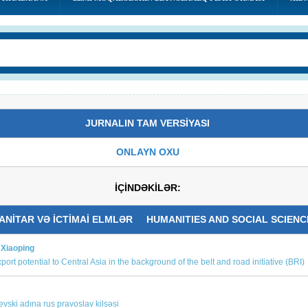
JURNALIN TAM VERSİYASI
ONLAYN OXU
İÇİNDƏKİLƏR:
NİTAR VƏ İCTİMAİ ELMLƏR HUMANITIES AND SOCIAL SCIENC
Xiaoping
ort potential to Central Asia in the background of the belt and road initiative (BRI)
ski adına rus pravoslav kilsəsi