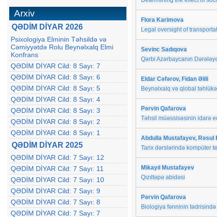
Determining the effect of soc
Arxiv
Flora Karimova
QƏDİM DİYAR 2026
Legal oversight of transporta
Psixologiya Elminin Təhsildə və
Cəmiyyətdə Rolu Beynəlxalq Elmi
Sevinc Sadıqova
Konfrans
Qərbi Azərbaycanın Dərələyə
QƏDİM DİYAR Cild: 8 Sayı: 7
QƏDİM DİYAR Cild: 8 Sayı: 6
Eldar Cəfərov, Fidan Əlili
QƏDİM DİYAR Cild: 8 Sayı: 5
Beynəlxalq və qlobal təhlükəs
QƏDİM DİYAR Cild: 8 Sayı: 4
Pərvin Qafarova
QƏDİM DİYAR Cild: 8 Sayı: 3
Təhsil müəssisəsinin idarə ed
QƏDİM DİYAR Cild: 8 Sayı: 2
QƏDİM DİYAR Cild: 8 Sayı: 1
Abdulla Mustafayev, Rəsul
QƏDİM DİYAR 2025
Tarix dərslərində kompüter t
QƏDİM DİYAR Cild: 7 Sayı: 12
Mikayıl Mustafayev
QƏDİM DİYAR Cild: 7 Sayı: 11
Qızıltəpə abidəsi
QƏDİM DİYAR Cild: 7 Sayı: 10
QƏDİM DİYAR Cild: 7 Sayı: 9
Pərvin Qafarova
QƏDİM DİYAR Cild: 7 Sayı: 8
Biologiya fənninin tədrisin
QƏDİM DİYAR Cild: 7 Sayı: 7