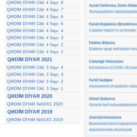
QƏDİM DİYAR Cild: 4 Sayı: 8
Aysel Səfərova, Emin Abdul
QƏDİM DİYAR Cild: 4 Sayı: 7
Texnoparkların iqtisadiyyatda
QƏDİM DİYAR Cild: 4 Sayı: 6
QƏDİM DİYAR Cild: 4 Sayı: 5
Farah Rajabova (Ibrahimov
QƏDİM DİYAR Cild: 4 Sayı: 4
Caspian region in us foreign 
QƏDİM DİYAR Cild: 4 Sayı: 3
Fatimə Əliyeva
QƏDİM DİYAR Cild: 4 Sayı: 2
Elektron vergi xidmətinin müas
QƏDİM DİYAR Cild: 4 Sayı: 1
QƏDİM DİYAR 2021
Cahangir Hüseynov
QƏDİM DİYAR Cild: 3 Sayı: 4
Koronavirus (COVID-19) pand
QƏDİM DİYAR Cild: 3 Sayı: 3
Farid Sadigov
QƏDİM DİYAR Cild: 3 Sayı: 2
Assessment of systemic risks 
QƏDİM DİYAR Cild: 3 Sayı: 1
QƏDİM DİYAR 2020
Günel Quliyeva
QƏDİM DİYAR №02/01 2020
Gömrük tarif münasibətlərin
QƏDİM DİYAR 2019
Zümrüd Hətəmova
QƏDİM DİYAR №01/01 2019
Beynəlxalq hava hüququnun k
daşımalarında əhəmiyyəti