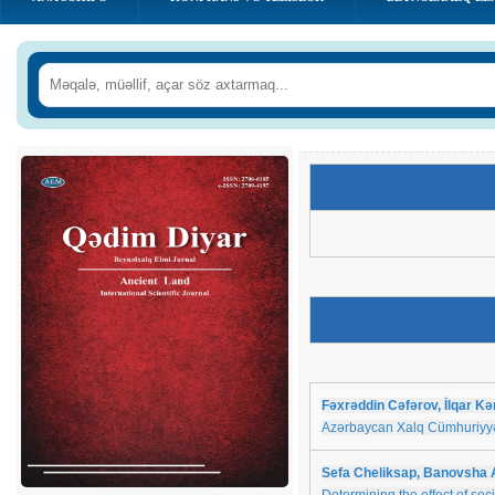
Fəxrəddin Cəfərov, İlqar Kə
Azərbaycan Xalq Cümhuriyyət
Sefa Cheliksap, Banovsha 