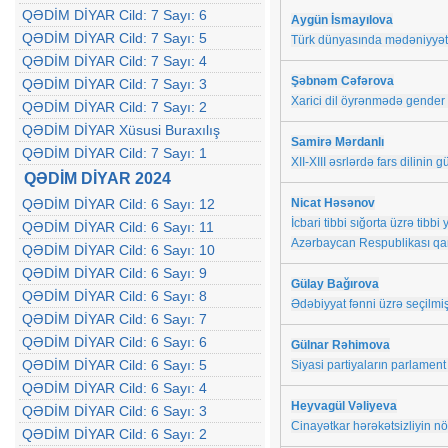
QƏDİM DİYAR Cild: 7 Sayı: 6
Aygün İsmayılova
QƏDİM DİYAR Cild: 7 Sayı: 5
Türk dünyasında mədəniyyətlə
QƏDİM DİYAR Cild: 7 Sayı: 4
Şəbnəm Cəfərova
QƏDİM DİYAR Cild: 7 Sayı: 3
Xarici dil öyrənmədə gender 
QƏDİM DİYAR Cild: 7 Sayı: 2
QƏDİM DİYAR Xüsusi Buraxılış
Samirə Mərdanlı
QƏDİM DİYAR Cild: 7 Sayı: 1
XII-XIII əsrlərdə fars dilinin
QƏDİM DİYAR 2024
QƏDİM DİYAR Cild: 6 Sayı: 12
Nicat Həsənov
İcbari tibbi sığorta üzrə tib
QƏDİM DİYAR Cild: 6 Sayı: 11
Azərbaycan Respublikası qanu
QƏDİM DİYAR Cild: 6 Sayı: 10
QƏDİM DİYAR Cild: 6 Sayı: 9
Gülay Bağırova
QƏDİM DİYAR Cild: 6 Sayı: 8
Ədəbiyyat fənni üzrə seçilmiş 
QƏDİM DİYAR Cild: 6 Sayı: 7
QƏDİM DİYAR Cild: 6 Sayı: 6
Gülnar Rəhimova
QƏDİM DİYAR Cild: 6 Sayı: 5
Siyasi partiyaların parlament s
QƏDİM DİYAR Cild: 6 Sayı: 4
Heyvagül Vəliyeva
QƏDİM DİYAR Cild: 6 Sayı: 3
Cinayətkar hərəkətsizliyin nö
QƏDİM DİYAR Cild: 6 Sayı: 2