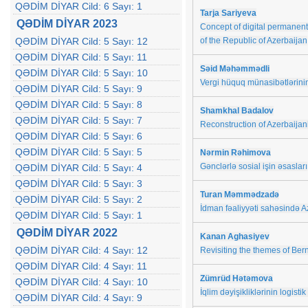
QƏDİM DİYAR Cild: 6 Sayı: 1
Tarja Sariyeva
QƏDİM DİYAR 2023
Concept of digital permanent 
QƏDİM DİYAR Cild: 5 Sayı: 12
of the Republic of Azerbaijan
QƏDİM DİYAR Cild: 5 Sayı: 11
Səid Məhəmmədli
QƏDİM DİYAR Cild: 5 Sayı: 10
Vergi hüquq münasibətlərinin
QƏDİM DİYAR Cild: 5 Sayı: 9
QƏDİM DİYAR Cild: 5 Sayı: 8
Shamkhal Badalov
QƏDİM DİYAR Cild: 5 Sayı: 7
Reconstruction of Azerbaijani
QƏDİM DİYAR Cild: 5 Sayı: 6
QƏDİM DİYAR Cild: 5 Sayı: 5
Nərmin Rəhimova
Gənclərlə sosial işin əsasları
QƏDİM DİYAR Cild: 5 Sayı: 4
QƏDİM DİYAR Cild: 5 Sayı: 3
Turan Məmmədzadə
QƏDİM DİYAR Cild: 5 Sayı: 2
İdman fəaliyyəti sahəsində A
QƏDİM DİYAR Cild: 5 Sayı: 1
QƏDİM DİYAR 2022
Kanan Aghasiyev
QƏDİM DİYAR Cild: 4 Sayı: 12
Revisiting the themes of Ber
QƏDİM DİYAR Cild: 4 Sayı: 11
Zümrüd Hətəmova
QƏDİM DİYAR Cild: 4 Sayı: 10
İqlim dəyişikliklərinin logistik
QƏDİM DİYAR Cild: 4 Sayı: 9