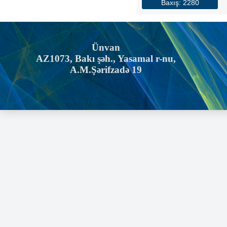
Baxış: 2280
Ünvan
AZ1073, Bakı şəh., Yasamal r-nu,
A.M.Şərifzadə 19