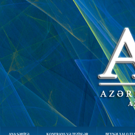
ANA SƏHIFƏ
KONFRANS VƏ TEZİSLƏR
BEYNƏLXALQ EL