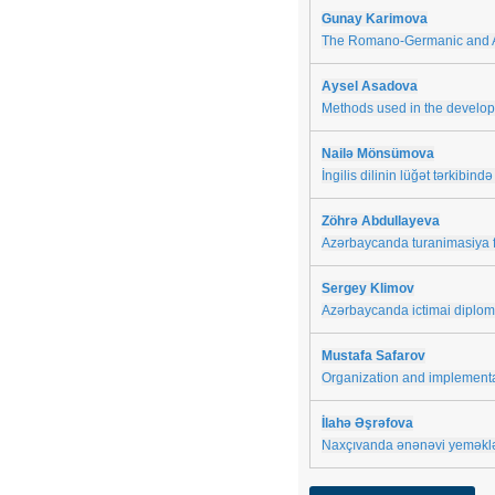
Gunay Karimova
The Romano-Germanic and A
Aysel Asadova
Methods used in the developm
Nailə Mönsümova
İngilis dilinin lüğət tərkibind
Zöhrə Abdullayeva
Azərbaycanda turanimasiya fəa
Sergey Klimov
Azərbaycanda ictimai diploma
Mustafa Safarov
Organization and implementat
İlahə Əşrəfova
Naxçıvanda ənənəvi yeməklə