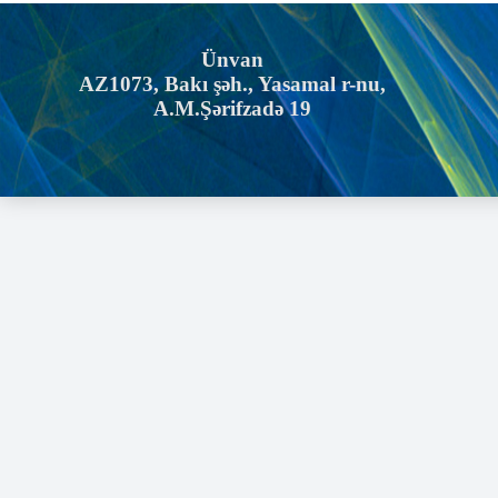
Ünvan
AZ1073, Bakı şəh., Yasamal r-nu,
A.M.Şərifzadə 19