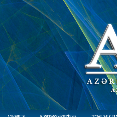
ANA SƏHIFƏ
KONFRANS VƏ TEZİSLƏR
BEYNƏLXALQ EL