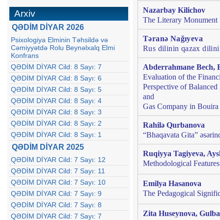
Nazarbay Kilichov
Arxiv
The Literary Monument “
QƏDİM DİYAR 2026
Təranə Nağıyeva
Psixologiya Elminin Təhsildə və
Cəmiyyətdə Rolu Beynəlxalq Elmi
Rus dilinin qazax dilini
Konfrans
QƏDİM DİYAR Cild: 8 Sayı: 7
Abderrahmane Bech
,
B
Evaluation of the Financ
QƏDİM DİYAR Cild: 8 Sayı: 6
Perspective of Balanced 
QƏDİM DİYAR Cild: 8 Sayı: 5
and
QƏDİM DİYAR Cild: 8 Sayı: 4
Gas Company in Bouira 
QƏDİM DİYAR Cild: 8 Sayı: 3
QƏDİM DİYAR Cild: 8 Sayı: 2
Rahilə Qurbanova
QƏDİM DİYAR Cild: 8 Sayı: 1
“Bhaqavata Gita” əsərind
QƏDİM DİYAR 2025
Ruqiyya Tagiyeva, A
QƏDİM DİYAR Cild: 7 Sayı: 12
Methodological Features
QƏDİM DİYAR Cild: 7 Sayı: 11
QƏDİM DİYAR Cild: 7 Sayı: 10
Emilya Hasanova
The Pedagogical Signifi
QƏDİM DİYAR Cild: 7 Sayı: 9
QƏDİM DİYAR Cild: 7 Sayı: 8
Zita Huseynova
,
Gulban
QƏDİM DİYAR Cild: 7 Sayı: 7