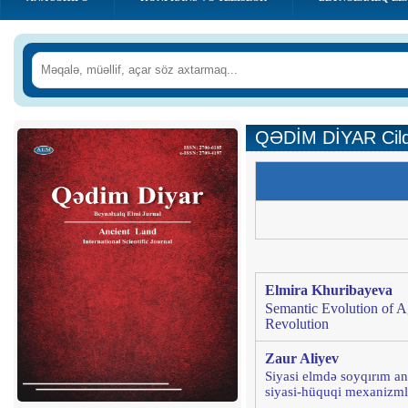
QƏDİM DİYAR Cild:
Elmira Khuribayeva
Semantic Evolution of Ag
Revolution
Zaur Aliyev
Siyasi elmdə soyqırım anl
siyasi-hüquqi mexanizml