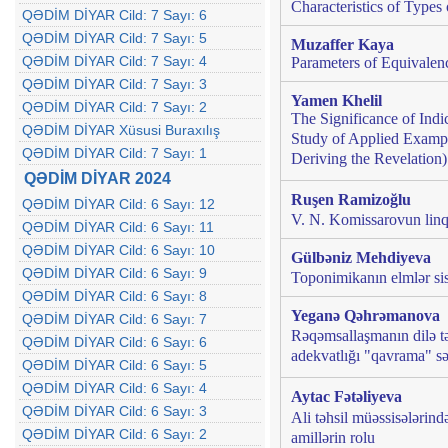
Characteristics of Types
QƏDİM DİYAR Cild: 7 Sayı: 6
QƏDİM DİYAR Cild: 7 Sayı: 5
Muzaffer Kaya
QƏDİM DİYAR Cild: 7 Sayı: 4
Parameters of Equivalen
QƏDİM DİYAR Cild: 7 Sayı: 3
Yamen Khelil
QƏDİM DİYAR Cild: 7 Sayı: 2
The Significance of Indi
QƏDİM DİYAR Xüsusi Buraxılış
Study of Applied Example
QƏDİM DİYAR Cild: 7 Sayı: 1
Deriving the Revelation)
QƏDİM DİYAR 2024
Ruşen Ramizoğlu
QƏDİM DİYAR Cild: 6 Sayı: 12
V. N. Komissarovun linqv
QƏDİM DİYAR Cild: 6 Sayı: 11
QƏDİM DİYAR Cild: 6 Sayı: 10
Gülbəniz Mehdiyeva
QƏDİM DİYAR Cild: 6 Sayı: 9
Toponimikanın elmlər sist
QƏDİM DİYAR Cild: 6 Sayı: 8
Yeganə Qəhrəmanova
QƏDİM DİYAR Cild: 6 Sayı: 7
Rəqəmsallaşmanın dilə təs
QƏDİM DİYAR Cild: 6 Sayı: 6
adekvatlığı
"qavrama" sə
QƏDİM DİYAR Cild: 6 Sayı: 5
QƏDİM DİYAR Cild: 6 Sayı: 4
Aytac Fətəliyeva
QƏDİM DİYAR Cild: 6 Sayı: 3
Ali təhsil müəssisələrin
QƏDİM DİYAR Cild: 6 Sayı: 2
amillərin rolu