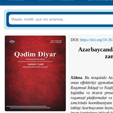
DOI:
https://doi.org/10.
Azərbaycanda
zən
Xülasə.
Bu məqalədə Azər
onun effektivliyi qiymətl
Rəqəmsal İnkişaf və Nəqli
logistika və ticarət pros
rəqəmsal platformalar və i
zəncirində koordinasiyanı
tətbiqi Azərbaycanın beynəl
insan kapitalının inkişafı 