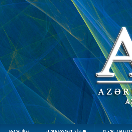
ANA SƏHIFƏ
KONFRANS VƏ TEZİSLƏR
BEYNƏLXALQ EL