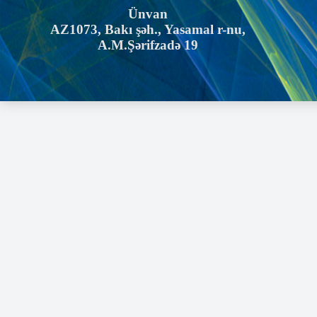
Ünvan
AZ1073, Bakı şəh., Yasamal r-nu,
A.M.Şərifzadə 19