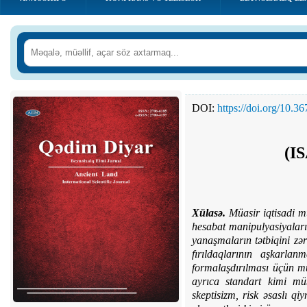
DOI:
https://doi.org/10.
(I
Xülasə.
Müasir iqtisadi m
hesabat manipulyasiyaları
yanaşmaların tətbiqini zə
fırıldaqlarının aşkarlan
formalaşdırılması üçün mü
ayrıca standart kimi mü
skeptisizm, risk əsaslı q