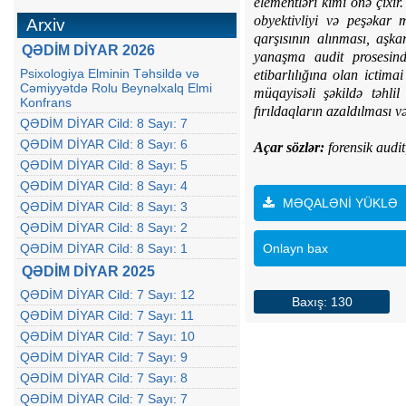
elementləri kimi önə çıxır.
obyektivliyi və peşəkar 
Arxiv
qarşısının alınması, aşka
QƏDİM DİYAR 2026
yanaşma audit prosesind
Psixologiya Elminin Təhsildə və
etibarlılığına olan ictim
Cəmiyyətdə Rolu Beynəlxalq Elmi
müqayisəli şəkildə təhlil
Konfrans
fırıldaqların azaldılması v
QƏDİM DİYAR Cild: 8 Sayı: 7
QƏDİM DİYAR Cild: 8 Sayı: 6
Açar sözlər:
forensik audit
QƏDİM DİYAR Cild: 8 Sayı: 5
QƏDİM DİYAR Cild: 8 Sayı: 4
MƏQALƏNİ YÜKLƏ
QƏDİM DİYAR Cild: 8 Sayı: 3
QƏDİM DİYAR Cild: 8 Sayı: 2
QƏDİM DİYAR Cild: 8 Sayı: 1
Onlayn bax
QƏDİM DİYAR 2025
QƏDİM DİYAR Cild: 7 Sayı: 12
Baxış: 130
QƏDİM DİYAR Cild: 7 Sayı: 11
QƏDİM DİYAR Cild: 7 Sayı: 10
QƏDİM DİYAR Cild: 7 Sayı: 9
QƏDİM DİYAR Cild: 7 Sayı: 8
QƏDİM DİYAR Cild: 7 Sayı: 7