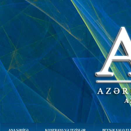
ANA SƏHIFƏ
KONFRANS VƏ TEZİSLƏR
BEYNƏLXALQ EL