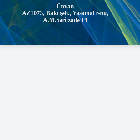
Ünvan
AZ1073, Bakı şəh., Yasamal r-nu,
A.M.Şərifzadə 19