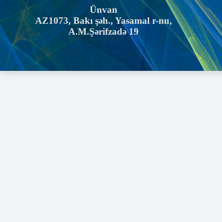
Ünvan
AZ1073, Bakı şəh., Yasamal r-nu,
A.M.Şərifzadə 19