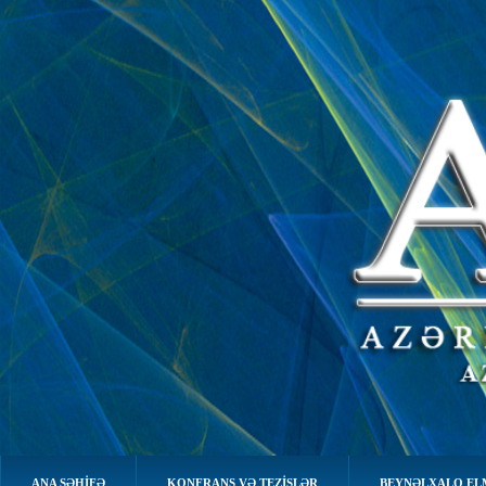
ANA SƏHIFƏ
KONFRANS VƏ TEZİSLƏR
BEYNƏLXALQ EL