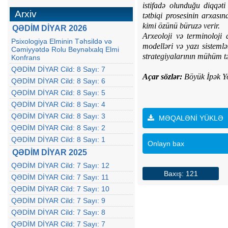
istifadə olunduğu diqqət
Arxiv
tətbiqi prosesinin arxası
kimi özünü büruzə verir.
QƏDİM DİYAR 2026
Arxeoloji və terminoloji
Psixologiya Elminin Təhsildə və
modelləri və yazı sisteml
Cəmiyyətdə Rolu Beynəlxalq Elmi
strategiyalarının mühüm tər
Konfrans
QƏDİM DİYAR Cild: 8 Sayı: 7
Açar sözlər:
Böyük İpək Yol
QƏDİM DİYAR Cild: 8 Sayı: 6
QƏDİM DİYAR Cild: 8 Sayı: 5
QƏDİM DİYAR Cild: 8 Sayı: 4
QƏDİM DİYAR Cild: 8 Sayı: 3
MƏQALƏNİ YÜKLƏ
QƏDİM DİYAR Cild: 8 Sayı: 2
QƏDİM DİYAR Cild: 8 Sayı: 1
Onlayn bax
QƏDİM DİYAR 2025
QƏDİM DİYAR Cild: 7 Sayı: 12
Baxış: 121
QƏDİM DİYAR Cild: 7 Sayı: 11
QƏDİM DİYAR Cild: 7 Sayı: 10
QƏDİM DİYAR Cild: 7 Sayı: 9
QƏDİM DİYAR Cild: 7 Sayı: 8
QƏDİM DİYAR Cild: 7 Sayı: 7