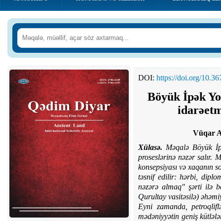
DOI:
https://doi.org/10.
Böyük İpək Yol
idarəetm
Vüqar 
Xülasə.
Məqalə Böyük İpə
proseslərinə nəzər salır.
konsepsiyası və xaqanın so
təsnif edilir: hərbi, dipl
nəzərə almaq" şərti ilə 
Qurultay vasitəsilə) əhəmiy
Eyni zamanda, petroqlifl
mədəniyyətin geniş kütlələr