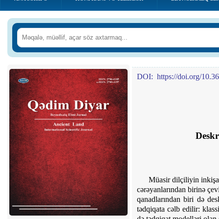
DOI:
https://doi.org/10.
Deskri
Müasir dilçiliyin inkiş
cərəyanlarından birinə çevi
qanadlarından biri də desk
tədqiqata cəlb edilir: klas
də tədqiqat modelləri olan ş