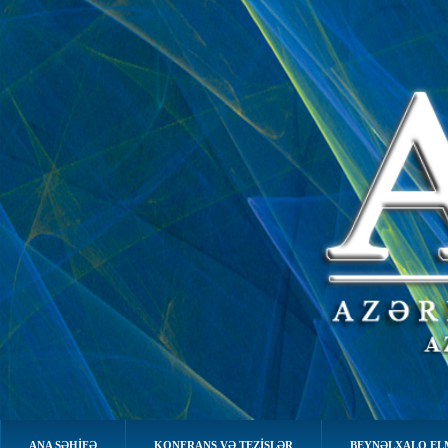
ANA SƏHIFƏ
KONFRANS VƏ TEZİSLƏR
BEYNƏLXALQ EL