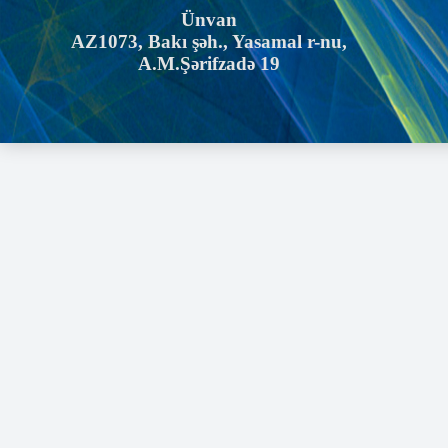
Ünvan
AZ1073, Bakı şəh., Yasamal r-nu,
A.M.Şərifzadə 19