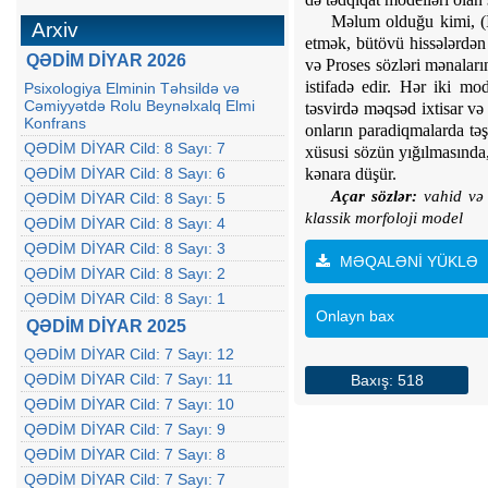
Məlum olduğu kimi, (İ
Arxiv
etmək, bütövü hissələrdən
QƏDİM DİYAR 2026
və Proses sözləri mənaları
istifadə edir. Hər iki mo
Psixologiya Elminin Təhsildə və
Cəmiyyətdə Rolu Beynəlxalq Elmi
təsvirdə məqsəd ixtisar v
Konfrans
onların paradiqmalarda tə
QƏDİM DİYAR Cild: 8 Sayı: 7
xüsusi sözün yığılmasında,
QƏDİM DİYAR Cild: 8 Sayı: 6
kənara düşür.
Açar sözlər:
vahid və p
QƏDİM DİYAR Cild: 8 Sayı: 5
klassik morfoloji model
QƏDİM DİYAR Cild: 8 Sayı: 4
QƏDİM DİYAR Cild: 8 Sayı: 3
MƏQALƏNİ YÜKLƏ
QƏDİM DİYAR Cild: 8 Sayı: 2
QƏDİM DİYAR Cild: 8 Sayı: 1
Onlayn bax
QƏDİM DİYAR 2025
QƏDİM DİYAR Cild: 7 Sayı: 12
QƏDİM DİYAR Cild: 7 Sayı: 11
Baxış: 518
QƏDİM DİYAR Cild: 7 Sayı: 10
QƏDİM DİYAR Cild: 7 Sayı: 9
QƏDİM DİYAR Cild: 7 Sayı: 8
QƏDİM DİYAR Cild: 7 Sayı: 7