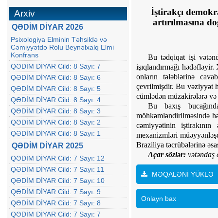
İştirakçı demokr
Arxiv
artırılmasına do
QƏDİM DİYAR 2026
Psixologiya Elminin Təhsildə və
Cəmiyyətdə Rolu Beynəlxalq Elmi
Konfrans
Bu tədqiqat işi vətənd
QƏDİM DİYAR Cild: 8 Sayı: 7
işıqlandırmağı hədəfləyir.
onların tələblərinə cava
QƏDİM DİYAR Cild: 8 Sayı: 6
çevrilmişdir. Bu vəziyyət h
QƏDİM DİYAR Cild: 8 Sayı: 5
cümlədən müzakirələrə və 
QƏDİM DİYAR Cild: 8 Sayı: 4
Bu baxış bucağından
QƏDİM DİYAR Cild: 8 Sayı: 3
möhkəmləndirilməsində həy
QƏDİM DİYAR Cild: 8 Sayı: 2
cəmiyyətinin iştirakının
QƏDİM DİYAR Cild: 8 Sayı: 1
mexanizmləri müəyyənləşdi
Braziliya təcrübələrinə əsa
QƏDİM DİYAR 2025
Açar sözlər:
vətəndaş 
QƏDİM DİYAR Cild: 7 Sayı: 12
QƏDİM DİYAR Cild: 7 Sayı: 11
MƏQALƏNİ YÜKLƏ
QƏDİM DİYAR Cild: 7 Sayı: 10
QƏDİM DİYAR Cild: 7 Sayı: 9
Onlayn bax
QƏDİM DİYAR Cild: 7 Sayı: 8
QƏDİM DİYAR Cild: 7 Sayı: 7