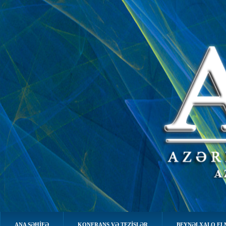
ANA SƏHIFƏ
KONFRANS VƏ TEZİSLƏR
BEYNƏLXALQ EL