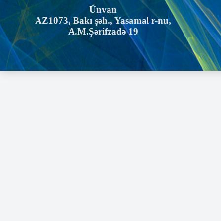
Ünvan
AZ1073, Bakı şəh., Yasamal r-nu,
A.M.Şərifzadə 19