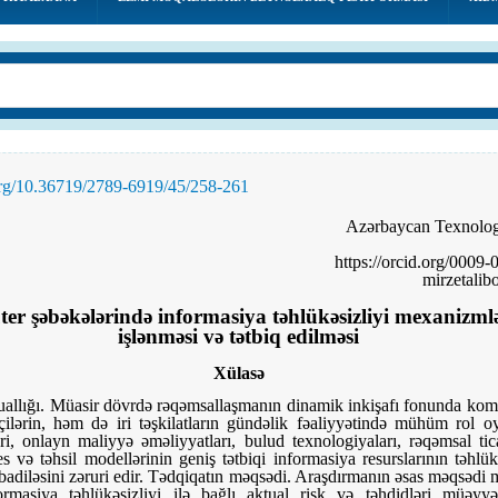
.org/10.36719/2789-6919/45/258-261
Azərbaycan Texnologi
https://orcid.org/0009
mirzetali
r şəbəkələrində informasiya təhlükəsizliyi mexanizml
işlənməsi və tətbiq edilməsi
Xülasə
uallığı. Müasir dövrdə rəqəmsallaşmanın dinamik inkişafı fonunda kom
çilərin, həm də iri təşkilatların gündəlik fəaliyyətində mühüm rol o
ri, onlayn maliyyə əməliyyatları, bulud texnologiyaları, rəqəmsal ti
s və təhsil modellərinin geniş tətbiqi informasiya resurslarının təhlükə
badiləsini zəruri edir. Tədqiqatın məqsədi. Araşdırmanın əsas məqsədi
ormasiya təhlükəsizliyi ilə bağlı aktual risk və təhdidləri müəyy