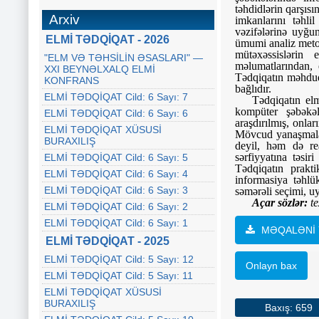
təhdidlərin qarşısı
Arxiv
imkanlarını təhli
vəzifələrinə uyğun
ELMİ TƏDQİQAT - 2026
ümumi analiz metod
mütəxəssislərin 
"ELM VƏ TƏHSİLİN ƏSASLARI" —
məlumatlarından, 
XXI BEYNƏLXALQ ELMİ
Tədqiqatın məhdudi
KONFRANS
bağlıdır.
ELMİ TƏDQİQAT Cild: 6 Sayı: 7
Tədqiqatın elm
kompüter şəbəkəl
ELMİ TƏDQİQAT Cild: 6 Sayı: 6
araşdırılmış, onlar
ELMİ TƏDQİQAT XÜSUSİ
Mövcud yanaşmalard
BURAXILIŞ
deyil, həm də re
sərfiyyatına təsir
ELMİ TƏDQİQAT Cild: 6 Sayı: 5
Tədqiqatın prakti
ELMİ TƏDQİQAT Cild: 6 Sayı: 4
informasiya təhlü
ELMİ TƏDQİQAT Cild: 6 Sayı: 3
səmərəli seçimi, uy
Açar sözlər:
te
ELMİ TƏDQİQAT Cild: 6 Sayı: 2
ELMİ TƏDQİQAT Cild: 6 Sayı: 1
MƏQALƏNİ 
ELMİ TƏDQİQAT - 2025
ELMİ TƏDQİQAT Cild: 5 Sayı: 12
Onlayn bax
ELMİ TƏDQİQAT Cild: 5 Sayı: 11
ELMİ TƏDQİQAT XÜSUSİ
BURAXILIŞ
Baxış: 659