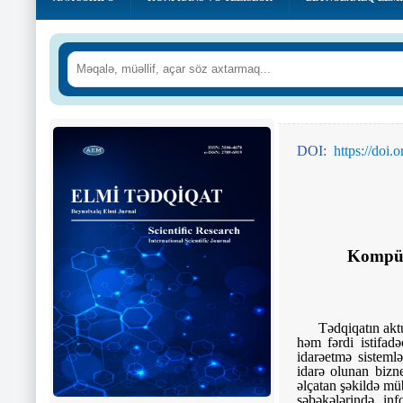
DOI:
https://doi
Kompüte
Tədqiqatın akt
həm fərdi istifadə
idarəetmə sistemlə
idarə olunan bizne
əlçatan şəkildə mü
şəbəkələrində inf