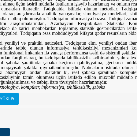
nı almaq üçün təsirli müdafiə üsullarını işləyib hazırlamaq və onların re
l etməkdən ibarətdir. Tədqiqatda istifadə olunan metodlar. Tədqi
 olaraq araşdırmada analitik yanaşmalar, simulyasiya modelləri, statis
ları tətbiq olunmuşdur. Tədqiqatın informasiya bazası. Tədqiqat zamanı
elmi araşdırmalarından, Azərbaycan Respublikası Statistika Kom
eləcə də xarici mənbələrdən toplanmış statistik göstəricilərdən isti
yyətləri. Tədqiqatın əsas məhdudiyyəti kifayət qədər resursların əld
i yeniliyi və praktiki nəticələri. Tədqiqatın elmi yeniliyi ondan ibar
ərində tətbiq olunan informasiya təhlükəsizliyi mexanizmləri ko
ın funksional imkanları ilə yanaşı performansa təsiri də sistemli şəkildə t
an fərqli olaraq, bu tədqiqatda təhlükəsizlik tədbirlərinin yalnız texn
al şəbəkə şəraitində şəbəkə keçirmə qabiliyyətinə, gecikmə müddə
i müqayisəli şəkildə qiymətləndirilmişdir. Nəticələrin istifadə oluna b
ki əhəmiyyəti ondan ibarətdir ki, real şəbəkə şəraitində kompüte
kəsizliyinin təmin olunması üçün istifadə edilən müxtəlif müdafiə 
ğunlaşdırılması və tətbiqi üzrə tövsiyələr hazırlanmışdır.
xnologiya, kompüter, informasiya, təhlükəsizlik, şəbəkə
YÜKLƏ