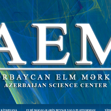
 KİTABXANA
ELMI MƏQALƏLƏRIN BEYNƏLXALQ PLATFORMASI
XID