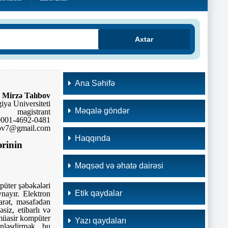
Axtar
Ana Səhifə
Mirzə Talıbov
ya Universiteti
Məqalə göndər
magistrant
-0001-4692-0481
bov7@gmail.com
Haqqında
ərinin
Məqsəd və əhatə dairəsi
püter şəbəkələri
Etik qaydalar
ynayır. Elektron
carət, məsafədən
siz, etibarlı və
 müasir kompüter
Yazı qaydaları
ənləşdirmək, bu