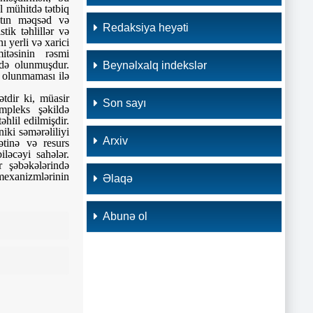
al mühitdə tətbiq
qatın məqsəd və
Redaksiya heyəti
tik təhlillər və
 yerli və xarici
itəsinin rəsmi
fadə olunmuşdur.
Beynəlxalq indekslər
ə olunmaması ilə
ətdir ki, müasir
Son sayı
mpleks şəkildə
əhlil edilmişdir.
iki səmərəliliyi
Arxiv
tinə və resurs
iləcəyi sahələr.
r şəbəkələrində
mexanizmlərinin
Əlaqə
Abunə ol