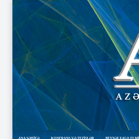
ANA SƏHIFƏ
KONFRANS VƏ TEZİSLƏR
BEYNƏLXALQ ELMİ