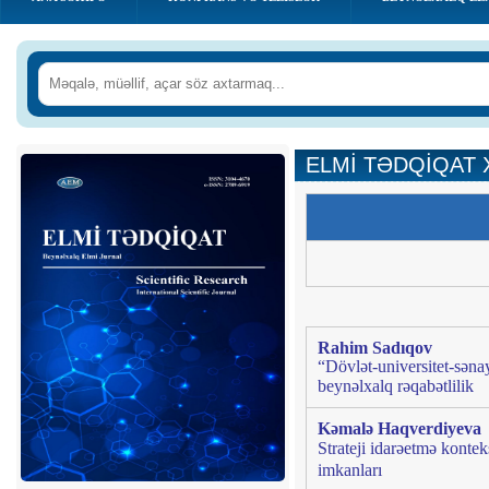
ELMİ TƏDQİQAT 
Rahim Sadıqov
“Dövlət-universitet-sənaye
beynəlxalq rəqabətlilik
Kəmalə Haqverdiyeva
Strateji idarəetmə kontek
imkanları