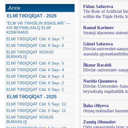
Fidan Safarova
Arxiv
The Role of Artificial I
ELMİ TƏDQİQAT - 2026
within the Triple Helix 
"ELM VƏ TƏHSİLİN ƏSASLARI" —
Ramal Kərimov
XXI BEYNƏLXALQ ELMİ
KONFRANS
Strateji idarəetmə sistem
ELMİ TƏDQİQAT Cild: 6 Sayı: 7
Günel Səfərova
ELMİ TƏDQİQAT Cild: 6 Sayı: 6
Dövlət-universitet-sənaye 
ELMİ TƏDQİQAT XÜSUSİ
əsasında qiymətləndirilm
BURAXILIŞ
ELMİ TƏDQİQAT Cild: 6 Sayı: 5
İlknur Rəcəbli
ELMİ TƏDQİQAT Cild: 6 Sayı: 4
Dövlət–universitet–sənay
ELMİ TƏDQİQAT Cild: 6 Sayı: 3
Nuridə Qasımova
ELMİ TƏDQİQAT Cild: 6 Sayı: 2
Dövlət–Universitet–Sənaye
ELMİ TƏDQİQAT Cild: 6 Sayı: 1
beynəlxalq rəqabətlilik k
ELMİ TƏDQİQAT - 2025
ELMİ TƏDQİQAT Cild: 5 Sayı: 12
İlahə Əliyeva
ELMİ TƏDQİQAT Cild: 5 Sayı: 11
Ərzaq məhsulları bazarın
ELMİ TƏDQİQAT XÜSUSİ
BURAXILIŞ
Zamiq Əhmədov
Qida sənayesində ixrac y