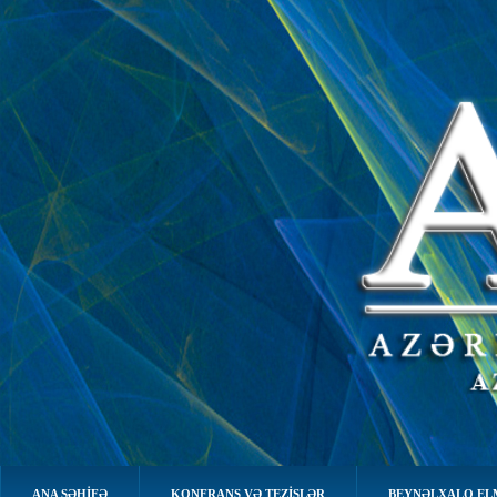
ANA SƏHIFƏ
KONFRANS VƏ TEZİSLƏR
BEYNƏLXALQ EL