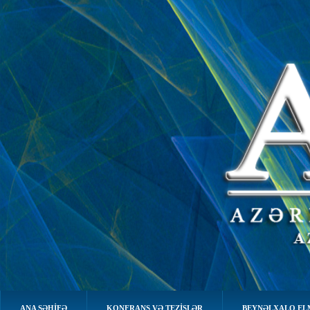
ANA SƏHIFƏ
KONFRANS VƏ TEZİSLƏR
BEYNƏLXALQ EL