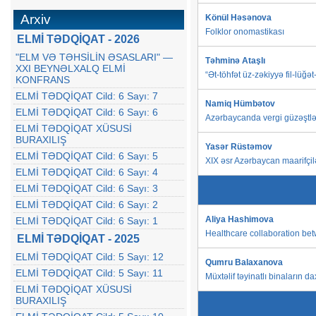
Arxiv
Könül Həsənova
Folklor onomastikası
ELMİ TƏDQİQAT - 2026
"ELM VƏ TƏHSİLİN ƏSASLARI" —
Təhminə Ataşlı
XXI BEYNƏLXALQ ELMİ
“Ət-töhfət üz-zəkiyyə fil-lüğə
KONFRANS
ELMİ TƏDQİQAT Cild: 6 Sayı: 7
Namiq Hümbətov
ELMİ TƏDQİQAT Cild: 6 Sayı: 6
Azərbaycanda vergi güzəştləri
ELMİ TƏDQİQAT XÜSUSİ
BURAXILIŞ
Yasər Rüstəmov
ELMİ TƏDQİQAT Cild: 6 Sayı: 5
XIX əsr Azərbaycan maarifçil
ELMİ TƏDQİQAT Cild: 6 Sayı: 4
ELMİ TƏDQİQAT Cild: 6 Sayı: 3
ELMİ TƏDQİQAT Cild: 6 Sayı: 2
Aliya Hashimova
ELMİ TƏDQİQAT Cild: 6 Sayı: 1
Healthcare collaboration bet
ELMİ TƏDQİQAT - 2025
ELMİ TƏDQİQAT Cild: 5 Sayı: 12
Qumru Balaxanova
ELMİ TƏDQİQAT Cild: 5 Sayı: 11
Müxtəlif təyinatlı binaların 
ELMİ TƏDQİQAT XÜSUSİ
BURAXILIŞ