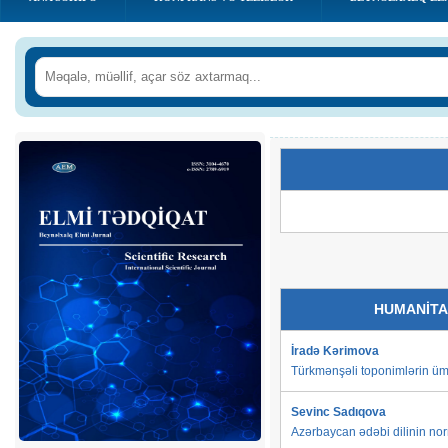
HUMANİTA
İradə Kərimova
Türkmənşəli toponimlərin üm
Sevinc Sadıqova
Azərbaycan ədəbi dilinin nor