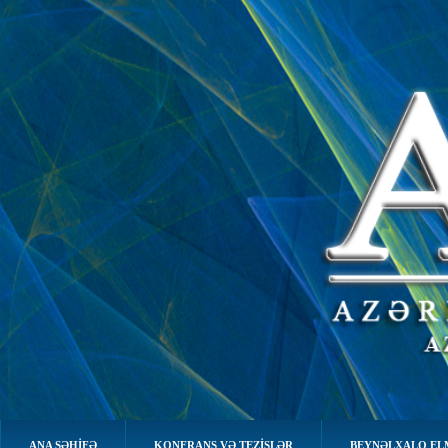
ANA SƏHIFƏ
KONFRANS VƏ TEZİSLƏR
BEYNƏLXALQ EL