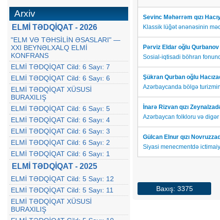
Arxiv
Sevinc Məhərrəm qızı Hacı
ELMİ TƏDQİQAT - 2026
Klassik lüğət ənənəsinin məd
"ELM VƏ TƏHSİLİN ƏSASLARI" —
XXI BEYNƏLXALQ ELMİ
Pərviz Eldar oğlu Qurbano
KONFRANS
Sosial-iqtisadi böhran fonund
ELMİ TƏDQİQAT Cild: 6 Sayı: 7
Şükran Qurban oğlu Hacıza
ELMİ TƏDQİQAT Cild: 6 Sayı: 6
Azərbaycanda bölgə turizmini
ELMİ TƏDQİQAT XÜSUSİ
BURAXILIŞ
İnarə Rizvan qızı Zeynalzad
ELMİ TƏDQİQAT Cild: 6 Sayı: 5
Azərbaycan folkloru və digər
ELMİ TƏDQİQAT Cild: 6 Sayı: 4
ELMİ TƏDQİQAT Cild: 6 Sayı: 3
Gülcan Elnur qızı Novruzza
ELMİ TƏDQİQAT Cild: 6 Sayı: 2
Siyasi menecmentdə ictimaiy
ELMİ TƏDQİQAT Cild: 6 Sayı: 1
ELMİ TƏDQİQAT - 2025
ELMİ TƏDQİQAT Cild: 5 Sayı: 12
Baxış: 3375
ELMİ TƏDQİQAT Cild: 5 Sayı: 11
ELMİ TƏDQİQAT XÜSUSİ
BURAXILIŞ