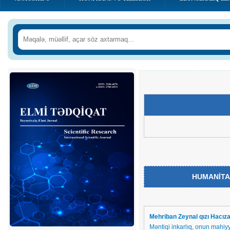
HUMANİTA
Mehriban Zeynal qızı Hacız
Məntiqi inkarlıq, onun mahiyy