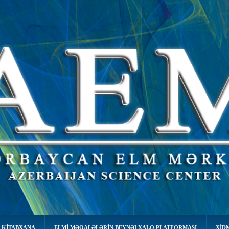
 KİTABXANA
ELMI MƏQALƏLƏRIN BEYNƏLXALQ PLATFORMASI
XID