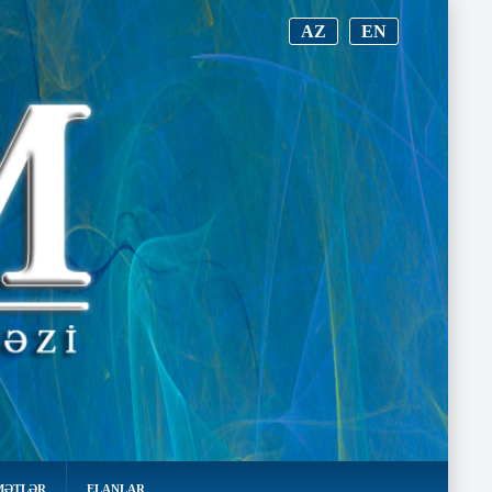
AZ
EN
MƏTLƏR
ELANLAR