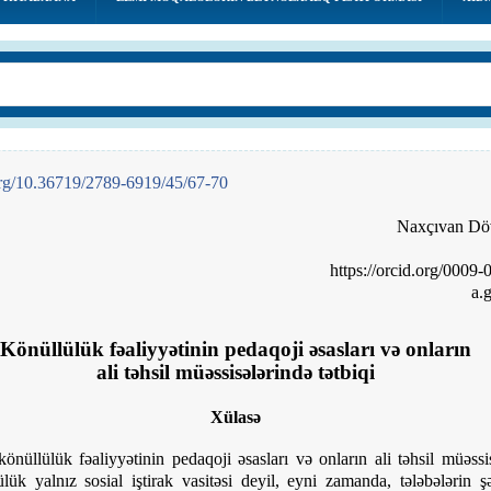
rg
/10.36719/2789-6919/45/67-70
Naxçıvan Dövl
https://orcid.org/0009
a.
Könüllülük fəaliyyətinin pedaqoji əsasları və onların
ali təhsil müəssisələrində tətbiqi
Xülasə
nüllülük fəaliyyətinin pedaqoji əsasları və onların ali təhsil müəssis
lülük yalnız sosial iştirak vasitəsi deyil, eyni zamanda, tələbələrin 