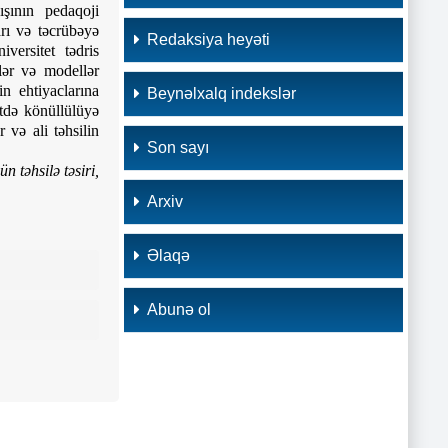
ışının pedaqoji
arı və təcrübəyə
Redaksiya heyəti
versitet tədris
lər və modellər
n ehtiyaclarına
Beynəlxalq indekslər
itdə könüllülüyə
r və ali təhsilin
Son sayı
n təhsilə təsiri,
Arxiv
Əlaqə
Abunə ol