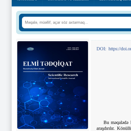
DOI
:
https
://
doi
.
o
Bu məqalədə kö
araşdırılır. Könül