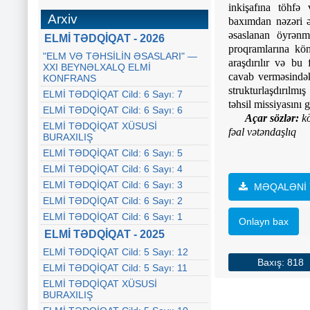
inkişafına töhfə 
Arxiv
baxımdan nəzəri əs
əsaslanan öyrənmə
ELMİ TƏDQİQAT - 2026
proqramlarına kön
"ELM VƏ TƏHSİLİN ƏSASLARI" —
araşdırılır və bu
XXI BEYNƏLXALQ ELMİ
cavab verməsindəki
KONFRANS
strukturlaşdırılmış
ELMİ TƏDQİQAT Cild: 6 Sayı: 7
təhsil missiyasını g
ELMİ TƏDQİQAT Cild: 6 Sayı: 6
Açar sözlər:
k
ELMİ TƏDQİQAT XÜSUSİ
fəal vətəndaşlıq
BURAXILIŞ
ELMİ TƏDQİQAT Cild: 6 Sayı: 5
ELMİ TƏDQİQAT Cild: 6 Sayı: 4
ELMİ TƏDQİQAT Cild: 6 Sayı: 3
MƏQALƏNİ 
ELMİ TƏDQİQAT Cild: 6 Sayı: 2
ELMİ TƏDQİQAT Cild: 6 Sayı: 1
Onlayn bax
ELMİ TƏDQİQAT - 2025
ELMİ TƏDQİQAT Cild: 5 Sayı: 12
Baxış: 818
ELMİ TƏDQİQAT Cild: 5 Sayı: 11
ELMİ TƏDQİQAT XÜSUSİ
BURAXILIŞ