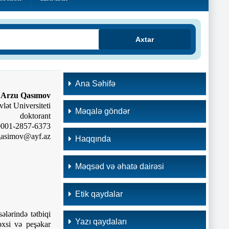
Axtar
Ana Səhifə
Arzu Qasımov
ət Universiteti
Məqalə göndər
doktorant
-0001-2857-6373
gasimov@ayf.az
Haqqında
Məqsəd və əhatə dairəsi
Etik qaydalar
ələrində tətbiqi
Yazı qaydaları
şəxsi və peşəkar