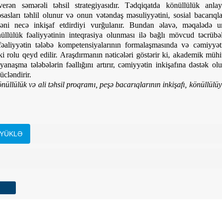
verən səmərəli təhsil strategiyasıdır. Tədqiqatda könüllülük anlay
asları təhlil olunur və onun vətəndaş məsuliyyətini, sosial bacarıql
ni necə inkişaf etdirdiyi vurğulanır. Bundan əlavə, məqalədə uni
üllülük fəaliyyətinin inteqrasiya olunması ilə bağlı mövcud təcrübə
 fəaliyyətin tələbə kompetensiyalarının formalaşmasında və cəmiyyəti
 rolu qeyd edilir. Araşdırmanın nəticələri göstərir ki, akademik müh
 yanaşma tələbələrin fəallığını artırır, cəmiyyətin inkişafına dəstək olu
ücləndirir.
önüllülük və ali təhsil proqramı, peşə bacarıqlarının inkişafı, könüllülüyü
YÜKLƏ