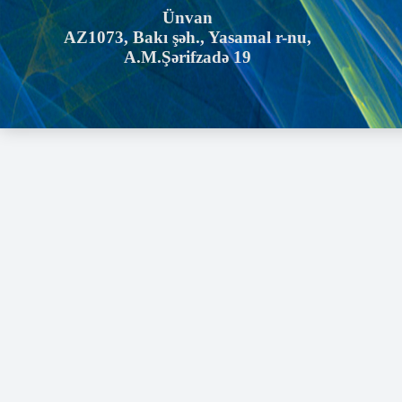
Ünvan
AZ1073, Bakı şəh., Yasamal r-nu,
A.M.Şərifzadə 19