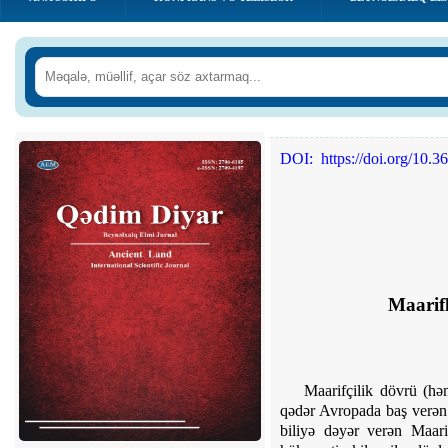
DOI:
https://doi.org/10
Maarif
Maarifçilik dövrü (hə
qədər Avropada baş verən i
biliyə dəyər verən Maarif