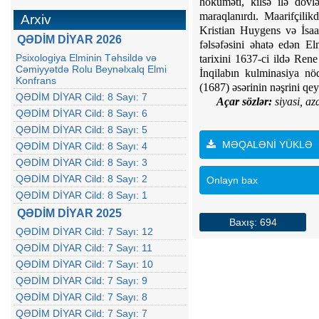
hökuməti, kilsə ilə dövlə
maraqlanırdı. Maarifçili
Arxiv
Kristian Huygens və İsaa
QƏDİM DİYAR 2026
fəlsəfəsini əhatə edən El
Psixologiya Elminin Təhsildə və
tarixini 1637-ci ildə Ren
Cəmiyyətdə Rolu Beynəlxalq Elmi
İnqilabın kulminasiya nö
Konfrans
(1687) əsərinin nəşrini qey
QƏDİM DİYAR Cild: 8 Sayı: 7
A
ç
ar
s
ö
zl
ə
r
:
siyasi
,
az
QƏDİM DİYAR Cild: 8 Sayı: 6
QƏDİM DİYAR Cild: 8 Sayı: 5
MƏQALƏNİ YÜKLƏ
QƏDİM DİYAR Cild: 8 Sayı: 4
QƏDİM DİYAR Cild: 8 Sayı: 3
QƏDİM DİYAR Cild: 8 Sayı: 2
Onlayn bax
QƏDİM DİYAR Cild: 8 Sayı: 1
QƏDİM DİYAR 2025
Baxış: 694
QƏDİM DİYAR Cild: 7 Sayı: 12
QƏDİM DİYAR Cild: 7 Sayı: 11
QƏDİM DİYAR Cild: 7 Sayı: 10
QƏDİM DİYAR Cild: 7 Sayı: 9
QƏDİM DİYAR Cild: 7 Sayı: 8
QƏDİM DİYAR Cild: 7 Sayı: 7