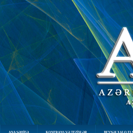
ANA SƏHIFƏ
KONFRANS VƏ TEZİSLƏR
BEYNƏLXALQ EL