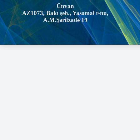
Ünvan
AZ1073, Bakı şəh., Yasamal r-nu,
A.M.Şərifzadə 19