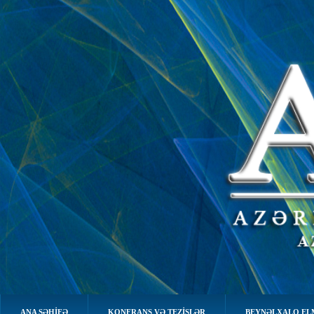
ANA SƏHIFƏ
KONFRANS VƏ TEZİSLƏR
BEYNƏLXALQ EL