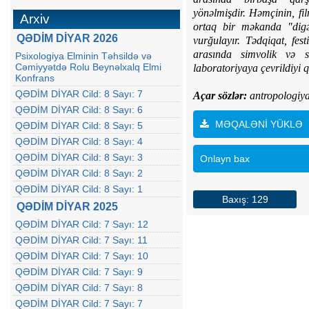
yönəlmişdir.
Həmçinin, fil
Arxiv
ortaq bir məkanda "digər
QƏDİM DİYAR 2026
vurğulayır. Tədqiqat, fes
arasında simvolik və so
Psixologiya Elminin Təhsildə və
Cəmiyyətdə Rolu Beynəlxalq Elmi
laboratoriyaya çevrildiyi q
Konfrans
QƏDİM DİYAR Cild: 8 Sayı: 7
Açar sözlər:
antropologiya
QƏDİM DİYAR Cild: 8 Sayı: 6
MƏQALƏNİ YÜKLƏ
QƏDİM DİYAR Cild: 8 Sayı: 5
QƏDİM DİYAR Cild: 8 Sayı: 4
QƏDİM DİYAR Cild: 8 Sayı: 3
Onlayn bax
QƏDİM DİYAR Cild: 8 Sayı: 2
QƏDİM DİYAR Cild: 8 Sayı: 1
Baxış: 129
QƏDİM DİYAR 2025
QƏDİM DİYAR Cild: 7 Sayı: 12
QƏDİM DİYAR Cild: 7 Sayı: 11
QƏDİM DİYAR Cild: 7 Sayı: 10
QƏDİM DİYAR Cild: 7 Sayı: 9
QƏDİM DİYAR Cild: 7 Sayı: 8
QƏDİM DİYAR Cild: 7 Sayı: 7