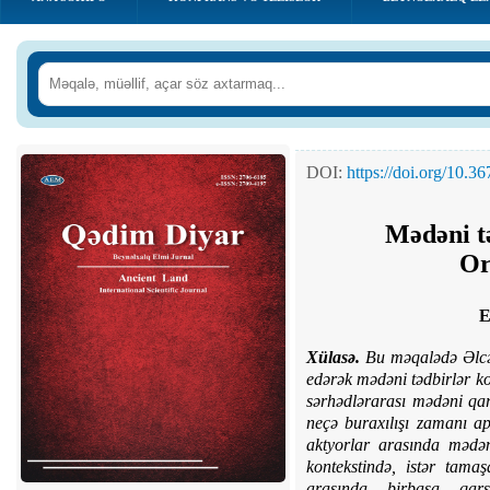
DOI:
https://doi.org/10.
Mədəni t
Or
E
Xülasə
.
Bu məqalədə Əlcə
edərək mədəni tədbirlər kon
sərhədlərarası mədəni qarş
neçə buraxılışı zamanı ap
aktyorlar arasında mədəni
kontekstində, istər tamaş
arasında birbaşa qarşı