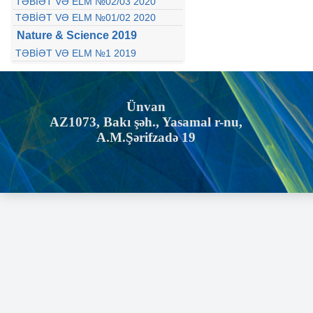
TƏBİƏT VƏ ELM №02/03 2020
TƏBİƏT VƏ ELM №01/02 2020
Nature & Science 2019
TƏBİƏT VƏ ELM №1 2019
Ünvan
AZ1073, Bakı şəh., Yasamal r-nu,
A.M.Şərifzadə 19