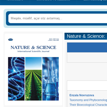
Nature & Science:
Enzala Novruzova
Taxonomy and Phytocenology 
Their Bioecological Characte