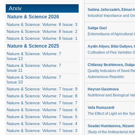
Arxiv
Sabina Jafarzadeh, Elman 
Industrial Importance and Gr
Nature & Science 2026
Nature & Science: Volume: 8 Issue: 3
Saliga Gazi
Nature & Science: Volume: 8 Issue: 2
Entomofauna of Agricultural 
Nature & Science: Volume: 8 Issue: 1
Nature & Science 2025
Aydin Aliyev, Bilal Guliy
Cultivation of Pea Varieties
Nature & Science: Volume: 7
Issue:12
Chilanay Ibrahimova, Gulg
Nature & Science: Volume: 7
Issue:11
Quality Indicators of Seed R
Nature & Science: Volume: 7
Autonomous Republic
Issue:10
Nature & Science: Volume: 7 Issue: 9
Heyran Gasimova
Nutritional and Biological Va
Nature & Science: Volume: 7 Issue: 8
Nature & Science: Volume: 7 Issue: 7
Vafa Ramazanli
Nature & Science: Volume: 7 Issue: 6
The Effect of Light on the Sy
Nature & Science: Volume: 7 Issue: 5
Nature & Science: Volume: 7 Issue: 4
Seadat Humbatova, Nizami Z
Nature & Science: Volume: 7 Issue: 3
Study of the Antibacterial A