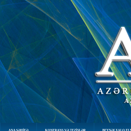
ANA SƏHIFƏ
KONFRANS VƏ TEZİSLƏR
BEYNƏLXALQ EL