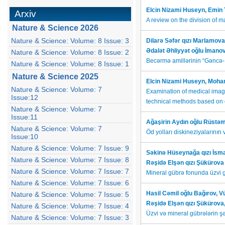
Elcin Nizami Huseyn,
Emin
Arxiv
A review on the division of 
Nature & Science 2026
Nature & Science: Volume: 8 Issue: 3
Dilarə Səfər qızı Marlamov
Ədalət Əhliyyət oğlu İmano
Nature & Science: Volume: 8 Issue: 2
Becərmə amillərinin “Gəncə-
Nature & Science: Volume: 8 Issue: 1
Nature & Science 2025
Elcin Nizami Huseyn, Moh
Nature & Science: Volume: 7
Examination of medical image
Issue:12
technical methods based on
Nature & Science: Volume: 7
Issue:11
Ağaşirin Aydın oğlu Rüstə
Nature & Science: Volume: 7
Öd yolları diskineziyalarının və
Issue:10
Nature & Science: Volume: 7 Issue: 9
Səkinə Hüseynağa qızı İsma
Nature & Science: Volume: 7 Issue: 8
Rəşidə Elşən qızı Şükürova
Nature & Science: Volume: 7 Issue: 7
Mineral gübrə fonunda üzvi gü
Nature & Science: Volume: 7 Issue: 6
Hasil Cəmil oğlu Bağırov, V
Nature & Science: Volume: 7 Issue: 5
Rəşidə Elşən qızı Şükürova
Nature & Science: Volume: 7 Issue: 4
Üzvi və mineral gübrələrin şə
Nature & Science: Volume: 7 Issue: 3