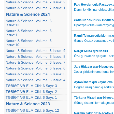
Nature & Science: Volume: 7 Issue: 2
Faiq Heydər oğlu Paşayev
Nature & Science: Volume: 7 Issue: 1
Dəmir tərkibli nanohissəciklə
Nature & Science 2024
Лала Ислам гызы Велиев
Nature & Science: Volume: 6
Issue:12
Пространственная структур
Nature & Science: Volume: 6
Issue:11
Ramil Telman oğlu Məmmə
Nature & Science: Volume: 6
Gəncə-Qazax zonasında yetişdi
Issue:10
Nature & Science: Volume: 6 Issue: 9
Nərgiz Musa qızı Nəsirli
Nature & Science: Volume: 6 Issue: 8
Üzvi gübrələrin qarğıdalı bitkis
Nature & Science: Volume: 6 Issue: 7
Jalə Hidayət qızı Ələsgərov
Nature & Science: Volume: 6 Issue: 6
Xəzər şirbitinin embrional in
Nature & Science: Volume: 6 Issue: 5
Nature & Science: Volume: 6 Issue: 4
Aytən İlham qızı Zeynalova
TƏBİƏT VƏ ELM Cild: 6 Sayı: 3
Coğrafi uzaq pambıq sortları
TƏBİƏT VƏ ELM Cild: 6 Sayı: 2
TƏBİƏT VƏ ELM Cild: 6 Sayı: 1
Türkanə Mirzəli qızı Əliyeva
Günəş sistemi: formalaşması
Nature & Science 2023
TƏBİƏT VƏ ELM Cild: 5 Sayı: 12
N
ərmin Zakir qızı Nəcəfova