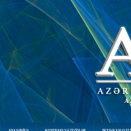
ANA SƏHIFƏ
KONFRANS VƏ TEZİSLƏR
BEYNƏLXALQ EL