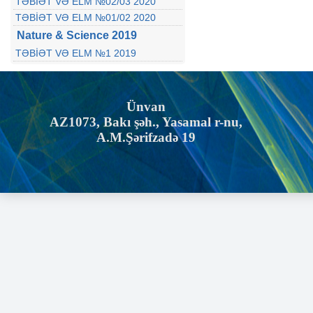
TƏBİƏT VƏ ELM №02/03 2020
TƏBİƏT VƏ ELM №01/02 2020
Nature & Science 2019
TƏBİƏT VƏ ELM №1 2019
Ünvan
AZ1073, Bakı şəh., Yasamal r-nu,
A.M.Şərifzadə 19