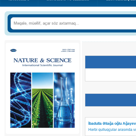
İbadulla Əliağa oğlu Ağayev
Hərbi qulluqçular arasında v