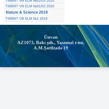
TƏBİƏT VƏ ELM №02/03 2020
TƏBİƏT VƏ ELM №01/02 2020
Nature & Science 2019
TƏBİƏT VƏ ELM №1 2019
Ünvan
AZ1073, Bakı şəh., Yasamal r-nu,
A.M.Şərifzadə 19