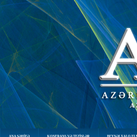
ANA SƏHIFƏ
KONFRANS VƏ TEZİSLƏR
BEYNƏLXALQ EL