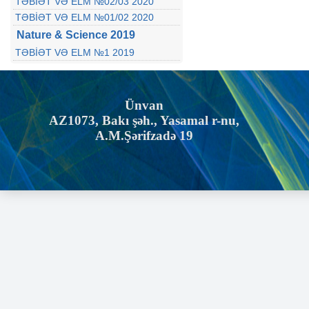
TƏBİƏT VƏ ELM №02/03 2020
TƏBİƏT VƏ ELM №01/02 2020
Nature & Science 2019
TƏBİƏT VƏ ELM №1 2019
Ünvan
AZ1073, Bakı şəh., Yasamal r-nu,
A.M.Şərifzadə 19