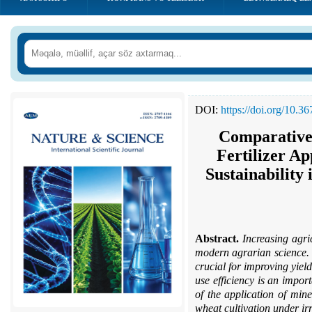
DOI:
https://doi.org/10.
Comparative 
Fertilizer Ap
Sustainability
Abstract.
Increasing agri
modern agrarian science. Th
crucial for improving yield
use efficiency is an impor
of the application of mine
wheat cultivation under ir