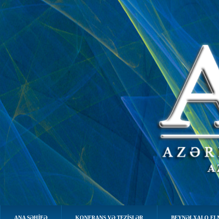
ANA SƏHIFƏ
KONFRANS VƏ TEZİSLƏR
BEYNƏLXALQ EL