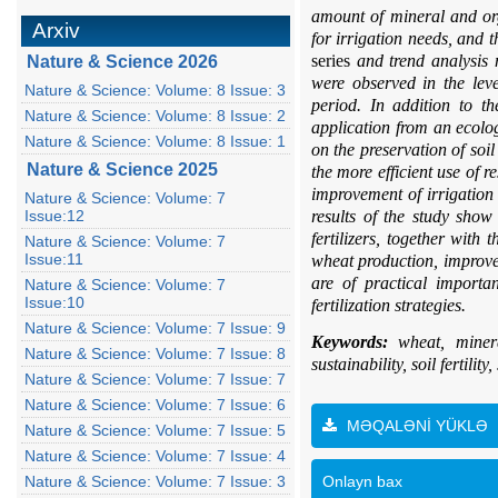
amount of mineral and org
Arxiv
for irrigation needs, and 
series
and trend analysis 
Nature & Science 2026
were observed in the leve
Nature & Science: Volume: 8 Issue: 3
period. In addition to th
Nature & Science: Volume: 8 Issue: 2
application from an ecologi
Nature & Science: Volume: 8 Issue: 1
on the preservation of soil
Nature & Science 2025
the more efficient use of r
improvement of irrigation 
Nature & Science: Volume: 7
Issue:12
results of the study show
fertilizers, together with
Nature & Science: Volume: 7
Issue:11
wheat production, improve 
are of practical importa
Nature & Science: Volume: 7
Issue:10
fertilization strategies.
Nature & Science: Volume: 7 Issue: 9
Keywords:
wheat, mineral
Nature & Science: Volume: 7 Issue: 8
sustainability, soil fertilit
Nature & Science: Volume: 7 Issue: 7
Nature & Science: Volume: 7 Issue: 6
MƏQALƏNİ YÜKLƏ
Nature & Science: Volume: 7 Issue: 5
Nature & Science: Volume: 7 Issue: 4
Onlayn bax
Nature & Science: Volume: 7 Issue: 3