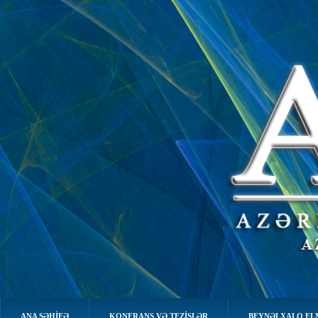
ANA SƏHIFƏ
KONFRANS VƏ TEZİSLƏR
BEYNƏLXALQ EL