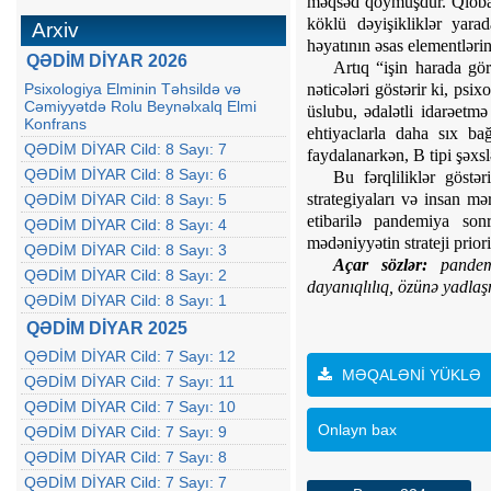
məqsəd qoymuşdur. Qlobal 
köklü dəyişikliklər yara
Arxiv
həyatının əsas elementlərin
QƏDİM DİYAR 2026
Artıq “işin harada gör
Psixologiya Elminin Təhsildə və
nəticələri göstərir ki, psi
Cəmiyyətdə Rolu Beynəlxalq Elmi
üslubu, ədalətli idarəetm
Konfrans
ehtiyaclarla daha sıx ba
QƏDİM DİYAR Cild: 8 Sayı: 7
faydalanarkən, B tipi şəxsl
QƏDİM DİYAR Cild: 8 Sayı: 6
Bu fərqliliklər göstə
strategiyaları və insan mə
QƏDİM DİYAR Cild: 8 Sayı: 5
etibarilə pandemiya sonr
QƏDİM DİYAR Cild: 8 Sayı: 4
mədəniyyətin strateji priori
QƏDİM DİYAR Cild: 8 Sayı: 3
Açar sözlər:
pandemiy
QƏDİM DİYAR Cild: 8 Sayı: 2
dayanıqlılıq, özünə yadla
QƏDİM DİYAR Cild: 8 Sayı: 1
QƏDİM DİYAR 2025
QƏDİM DİYAR Cild: 7 Sayı: 12
MƏQALƏNİ YÜKLƏ
QƏDİM DİYAR Cild: 7 Sayı: 11
QƏDİM DİYAR Cild: 7 Sayı: 10
Onlayn bax
QƏDİM DİYAR Cild: 7 Sayı: 9
QƏDİM DİYAR Cild: 7 Sayı: 8
QƏDİM DİYAR Cild: 7 Sayı: 7