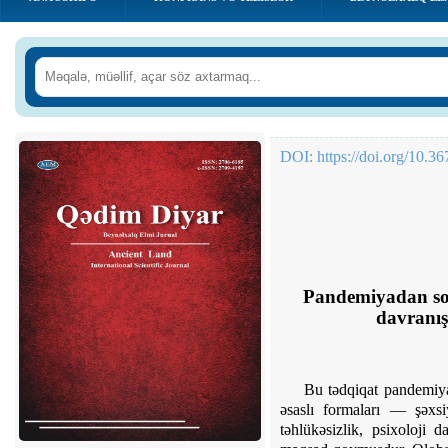
DOI:
https://doi.org/10.
Pandemiyadan sonr
davranış 
Bu tədqiqat pandemiya
əsaslı formaları — şəxsiy
təhlükəsizlik, psixoloji 