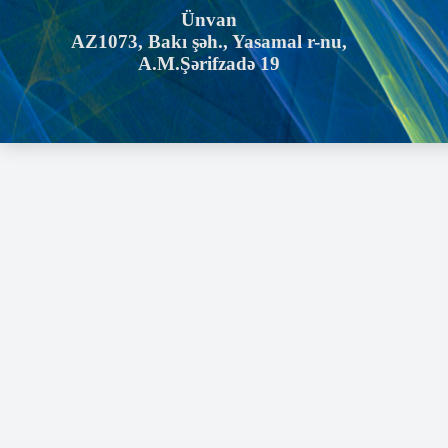
Ünvan
AZ1073, Bakı şəh., Yasamal r-nu,
A.M.Şərifzadə 19