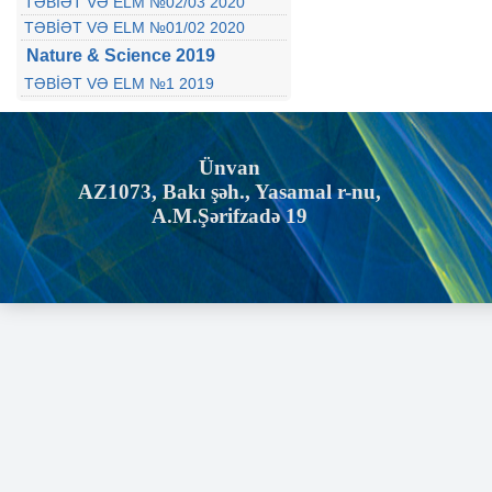
TƏBİƏT VƏ ELM №02/03 2020
TƏBİƏT VƏ ELM №01/02 2020
Nature & Science 2019
TƏBİƏT VƏ ELM №1 2019
Ünvan
AZ1073, Bakı şəh., Yasamal r-nu,
A.M.Şərifzadə 19