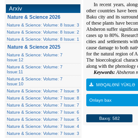
In recent years, along
Arxiv
other countries have been
Baku city and its surround
Nature & Science 2026
of these plants have becom
Nature & Science: Volume: 8 Issue: 3
Absheron suffer significa
Nature & Science: Volume: 8 Issue: 2
cases up to 80%. Research 
Nature & Science: Volume: 8 Issue: 1
cities and settlements wit
Nature & Science 2025
cause damage to both nati
for the natural region of 
Nature & Science: Volume: 7
Issue:12
The bioecological charact
along with the phenology o
Nature & Science: Volume: 7
Issue:11
Keywords:
Absheron
r
Nature & Science: Volume: 7
Issue:10
MƏQALƏNİ YÜKLƏ
Nature & Science: Volume: 7 Issue: 9
Nature & Science: Volume: 7 Issue: 8
Onlayn bax
Nature & Science: Volume: 7 Issue: 7
Nature & Science: Volume: 7 Issue: 6
Baxış: 582
Nature & Science: Volume: 7 Issue: 5
Nature & Science: Volume: 7 Issue: 4
Nature & Science: Volume: 7 Issue: 3