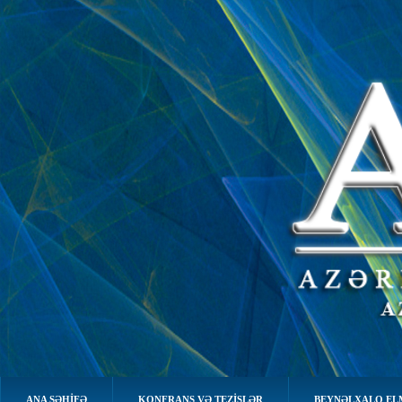
ANA SƏHIFƏ
KONFRANS VƏ TEZİSLƏR
BEYNƏLXALQ EL